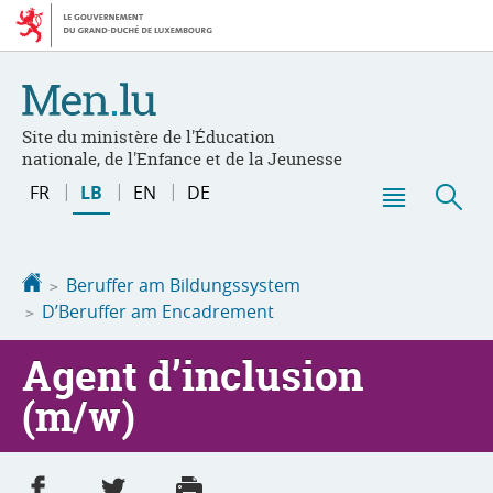
Bei
Aller
den
au
Inhalt
contenu
Site du ministère de l'Éducation
nationale, de l'Enfance et de la Jeunesse
Changer
FR
LB
EN
DE
de
Menu
Sic
langue
principal
Startsäit
Beruffer am Bildungssystem
D’Beruffer am Encadrement
Agent d’inclusion
(m/w)
Partager sur Facebook
Partager sur Twitter
Imprimer
- nouvelle fenêtre
- nouvelle fenêtre