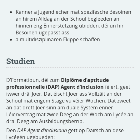
Kanner a Jugendlecher mat spezifesche Besoinen
an hirem Alldag an der Schoul begleeden an
hinnen eng Ënnerstëtzung ubidden, déi un hir
Besoinen ugepasst ass
a multidisziplinären Ekippe schaffen
Studien
D’Formatioun, déi zum
Diplôme d’aptitude
professionnelle (DAP) Agent d’inclusion
féiert, geet
iwwer dräi Joer. Dat éischt Joer ass Vollzäit an der
Schoul mat engem Stage vu véier Wochen. Dat zweet
an dat drëtt Joer sinn am duale System ënner
Léiervertrag mat zwee Deeg an der Woch am Lycée an
dräi Deeg am Ausbildungsbetrib.
Den
DAP Agent d’inclusioun
gëtt op Däitsch an dëse
Lycéeën ugebueden: