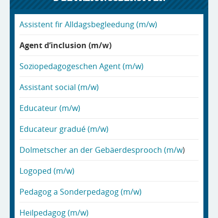
Assistent fir Alldagsbegleedung (m/w)
Agent d’inclusion (m/w)
Soziopedagogeschen Agent (m/w)
Assistant social (m/w)
Educateur (m/w)
Educateur gradué (m/w)
Dolmetscher an der Gebäerdesprooch (m/w
)
Logoped (m/w)
Pedagog a Sonderpedagog (m/w)
Heilpedagog (m/w)