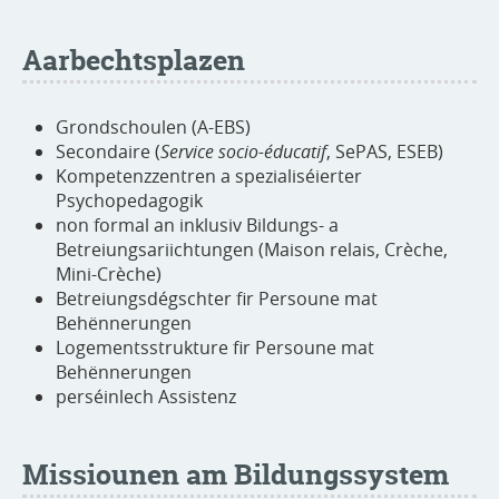
Aarbechtsplazen
Grondschoulen (A-EBS)
Secondaire (
Service socio-éducatif
, SePAS, ESEB)
Kompetenzzentren a spezialiséierter
Psychopedagogik
non formal an inklusiv Bildungs- a
Betreiungsariichtungen (Maison relais, Crèche,
Mini-Crèche)
Betreiungsdégschter fir Persoune mat
Behënnerungen
Logementsstrukture fir Persoune mat
Behënnerungen
perséinlech Assistenz
Missiounen am Bildungssystem