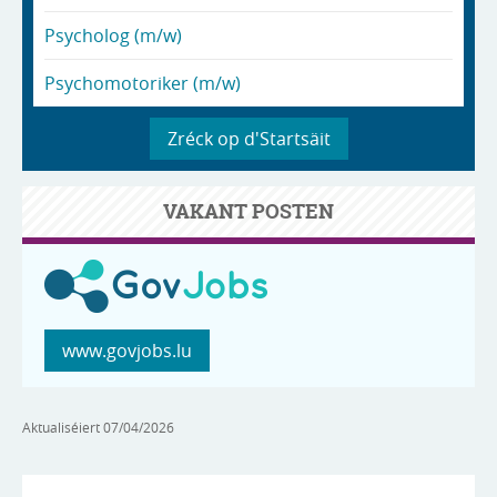
Psycholog (m/w)
Psychomotoriker (m/w)
Zréck op d'Startsäit
VAKANT POSTEN
www.govjobs.lu
Aktualiséiert
07/04/2026