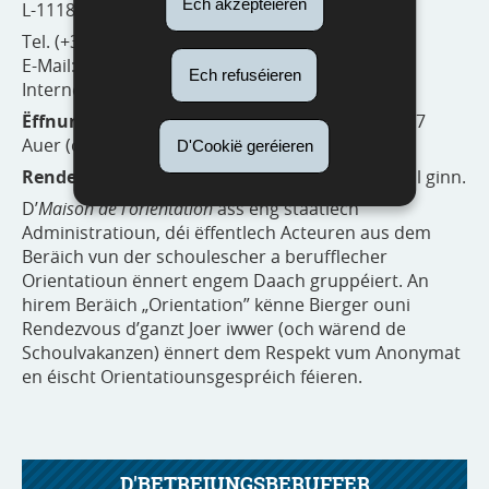
Ech akzeptéieren
L-1118 Luxembourg
Tel. (+352) 80 02 81 81
E-Mail:
info@m-o.lu
Ech refuséieren
Internetsite:
www.maison-orientation.lu
Ëffnungszäiten:
méindes bis freides vun 8 bis 17
Auer (ouni Rendez-vous)
D'Cookië geréieren
Rendez-vouse
kënnen op
MyGuichet.lu
geholl ginn.
D’
Maison de l’orientation
ass eng staatlech
Administratioun, déi ëffentlech Acteuren aus dem
Beräich vun der schoulescher a berufflecher
Orientatioun ënnert engem Daach gruppéiert. An
hirem Beräich „Orientation” kënne Bierger ouni
Rendezvous d’ganzt Joer iwwer (och wärend de
Schoulvakanzen) ënnert dem Respekt vum Anonymat
en éischt Orientatiounsgespréich féieren.
D'BETREIUNGSBERUFFER