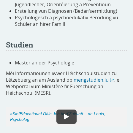
Jugendlecher, Orientéierung a Preventioun
Erstellung vun Diagnosen (Bedarfsermittlung)
Psychologesch a psychoedukativ Berodung vu
Schüler an hirer Famill
Studien
Master an der Psychologie
Méi Informatiounen iwwer Héichschoulstudien zu
Lëtzebuerg an am Ausland op
mengstudien.lu
, e
Webportal vum Ministère fir Fuerschung an
Héichschoul (MESR).
#SiefEducatioun! Däin Job fir d'Zukunft – de Louis,
Psycholog