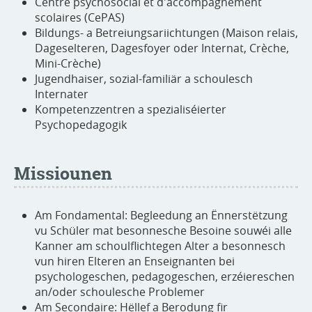
Centre psychosocial et d'accompagnement
scolaires (CePAS)
Bildungs- a Betreiungsariichtungen (Maison relais,
Dageselteren, Dagesfoyer oder Internat, Crèche,
Mini-Crèche)
Jugendhaiser, sozial-familiär a schoulesch
Internater
Kompetenzzentren a spezialiséierter
Psychopedagogik
Missiounen
Am Fondamental: Begleedung an Ënnerstëtzung
vu Schüler mat besonnesche Besoine souwéi alle
Kanner am schoulflichtegen Alter a besonnesch
vun hiren Elteren an Enseignanten bei
psychologeschen, pedagogeschen, erzéiereschen
an/oder schoulesche Problemer
Am Secondaire: Hëllef a Berodung fir