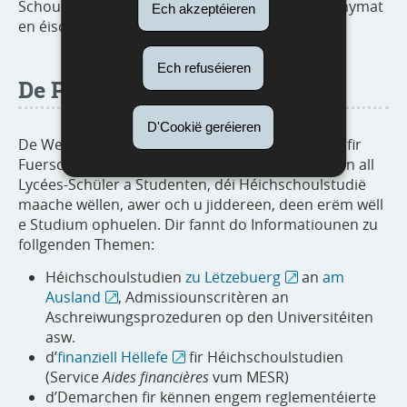
Schoulvakanzen) ënnert dem Respekt vum Anonymat
Ech akzeptéieren
en éischt Orientatiounsgespréich féieren.
Ech refuséieren
De Portal mengstudien.lu
D'Cookië geréieren
De Webportal
mengstudien.lu
vum Ministère fir
Fuerschung an Héichschoul (MESR) riicht sech un all
Lycées-Schüler a Studenten, déi Héichschoulstudië
maache wëllen, awer och u jiddereen, deen erëm wëll
e Studium ophuelen. Dir fannt do Informatiounen zu
follgenden Themen:
Héichschoulstudien
zu Lëtzebuerg
an
am
Ausland
, Admissiounscritèren an
Aschreiwungsprozeduren op den Universitéiten
asw.
d’
finanziell Hëllefe
fir Héichschoulstudien
(Service
Aides financières
vum MESR)
d’Demarchen fir kënnen engem reglementéierte