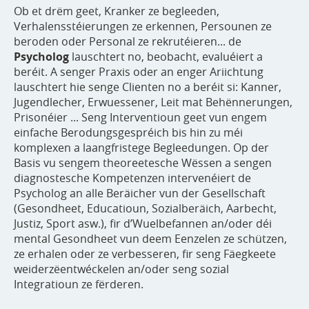
Ob et drëm geet, Kranker ze begleeden,
Verhalensstéierungen ze erkennen, Persounen ze
beroden oder Personal ze rekrutéieren... de
Psycholog
lauschtert no, beobacht, evaluéiert a
beréit. A senger Praxis oder an enger Ariichtung
lauschtert hie senge Clienten no a beréit si: Kanner,
Jugendlecher, Erwuessener, Leit mat Behënnerungen,
Prisonéier ... Seng Interventioun geet vun engem
einfache Berodungsgespréich bis hin zu méi
komplexen a laangfristege Begleedungen. Op der
Basis vu sengem theoreetesche Wëssen a sengen
diagnostesche Kompetenzen intervenéiert de
Psycholog an alle Beräicher vun der Gesellschaft
(Gesondheet, Educatioun, Sozialberäich, Aarbecht,
Justiz, Sport asw.), fir d’Wuelbefannen an/oder déi
mental Gesondheet vun deem Eenzelen ze schützen,
ze erhalen oder ze verbesseren, fir seng Fäegkeete
weiderzëentwéckelen an/oder seng sozial
Integratioun ze fërderen.