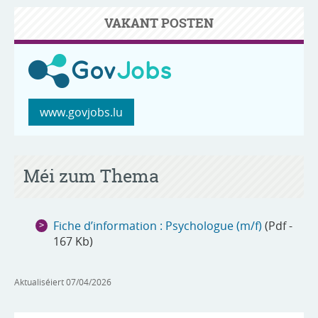
VAKANT POSTEN
www.govjobs.lu
Méi zum Thema
Fiche d’information : Psychologue (m/f)
(Pdf -
167 Kb)
Aktualiséiert
07/04/2026