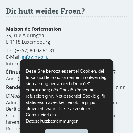
Dir hutt weider Froen?
Maison de l’orientation
29, rue Aldringen
L-1118 Luxembourg
Tel. (+352) 80 02 81 81
E-Mail:
info@m-o.lu
Internetsite:
www.maison-orientation.lu
Dëse Site benotzt essentiel Cookien, déi
Ëffnungszäiten:
méindes bis freides vun 8 bis 17
fir säi gudde Fonctionnement noutwendeg
Auer (ouni Rendez-vous)
sinn a keng perséinlech Donnéeë
Rendez-vouse
kënnen op
MyGuichet.lu
geholl ginn.
gebrauchen; dës Cookië kënnen net
D’
Maison de l’orientation
ass eng staatlech
refuséiert ginn. Net-essentiel Cookië gi fir
Administratioun, déi ëffentlech Acteuren aus dem
statistesch Zwecker benotzt a gi just
Beräich vun der schoulescher a berufflecher
aktivéiert, wann Dir se akzeptéiert.
Consultéiert eis
Orientatioun ënnert engem Daach gruppéiert. An
Dateschutzbestëmmungen
.
hirem Beräich „Orientation” kënne Bierger ouni
Rendez-vous d’ganzt Joer iwwer (och wärend de