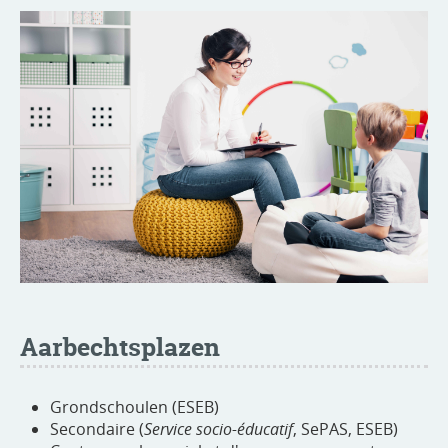
Aarbechtsplazen
Grondschoulen (ESEB)
Secondaire (
Service socio-éducatif
, SePAS, ESEB)