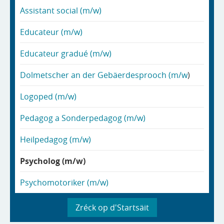
Assistant social (m/w)
Educateur (m/w)
Educateur gradué (m/w)
Dolmetscher an der Gebäerdesprooch (m/w
)
Logoped (m/w)
Pedagog a Sonderpedagog (m/w)
Heilpedagog (m/w)
Psycholog (m/w)
Psychomotoriker (m/w)
Zréck op d'Startsäit