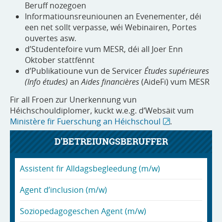
Beruff nozegoen
Informatiounsreuniounen an Evenementer, déi
een net sollt verpasse, wéi Webinairen, Portes
ouvertes asw.
d’Studentefoire vum MESR, déi all Joer Enn
Oktober stattfënnt
d’Publikatioune vun de Servicer
Études supérieures
(Info études)
an
Aides financières
(AideFi) vum MESR
Fir all Froen zur Unerkennung vun
Héichschouldiplomer, kuckt w.e.g. d’Websäit vum
Ministère fir Fuerschung an Héichschoul
.
D'BETREIUNGSBERUFFER
Assistent fir Alldagsbegleedung (m/w)
Agent d’inclusion (m/w)
Soziopedagogeschen Agent (m/w)