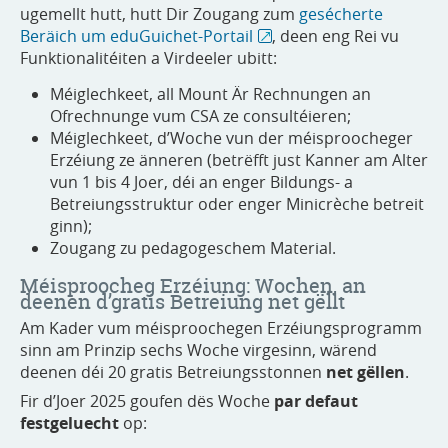
ugemellt hutt, hutt Dir Zougang zum
gesécherte
Beräich um eduGuichet-Portail
, deen eng Rei vu
Funktionalitéiten a Virdeeler ubitt:
Méiglechkeet, all Mount Är Rechnungen an
Ofrechnunge vum CSA ze consultéieren;
Méiglechkeet, d’Woche vun der méisproocheger
Erzéiung ze änneren (betrëfft just Kanner am Alter
vun 1 bis 4 Joer, déi an enger Bildungs- a
Betreiungsstruktur oder enger Minicrèche betreit
ginn);
Zougang zu pedagogeschem Material.
Méisproocheg Erzéiung: Wochen, an
deenen d’gratis Betreiung net gëllt
Am Kader vum méisproochegen Erzéiungsprogramm
sinn am Prinzip sechs Woche virgesinn, wärend
deenen déi 20 gratis Betreiungsstonnen
net gëllen
.
Fir d’Joer 2025 goufen dës Woche
par defaut
festgeluecht
op: