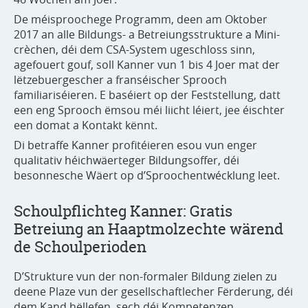
De méisproochege Programm, deen am Oktober
2017 an alle Bildungs- a Betreiungsstrukture a Mini-
crèchen, déi dem CSA-System ugeschloss sinn,
agefouert gouf, soll Kanner vun 1 bis 4 Joer mat der
lëtzebuergescher a franséischer Sprooch
familiariséieren. E baséiert op der Feststellung, datt
een eng Sprooch ëmsou méi liicht léiert, jee éischter
een domat a Kontakt kënnt.
Di betraffe Kanner profitéieren esou vun enger
qualitativ héichwäerteger Bildungsoffer, déi
besonnesche Wäert op d’Sproochentwécklung leet.
Schoulpflichteg Kanner: Gratis
Betreiung an Haaptmolzechte wärend
de Schoulperioden
D’Strukture vun der non-formaler Bildung zielen zu
deene Plaze vun der gesellschaftlecher Fërderung, déi
dem Kand hëllefen, sech déi Kompetenzen