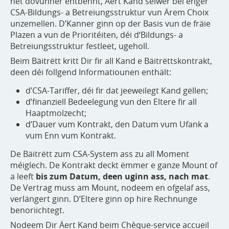
net dovunner entbënnt, Äert Kand selwer bei enger
CSA-Bildungs- a Betreiungsstruktur vun Ärem Choix
unzemellen. D’Kanner ginn op der Basis vun de fräie
Plazen a vun de Prioritéiten, déi d‘Bildungs- a
Betreiungsstruktur festleet, ugeholl.
Beim Bäitrëtt kritt Dir fir all Kand e Bäitrëttskontrakt,
deen déi follgend Informatiounen enthält:
d’CSA-Tariffer, déi fir dat jeeweilegt Kand gëllen;
d’finanziell Bedeelegung vun den Eltere fir all
Haaptmolzecht;
d’Dauer vum Kontrakt, den Datum vum Ufank a
vum Enn vum Kontrakt.
De Bäitrëtt zum CSA-System ass zu all Moment
méiglech. De Kontrakt deckt ëmmer e ganze Mount of
a leeft
bis zum Datum, deen uginn ass, nach mat
.
De Vertrag muss am Mount, nodeem en ofgelaf ass,
verlängert ginn. D’Eltere ginn op hire Rechnunge
benoriichtegt.
Nodeem Dir Äert Kand beim Chèque-service accueil