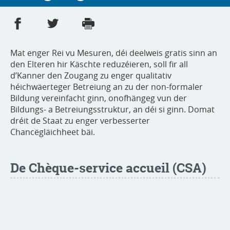
Partager sur Facebook
Partager sur Twitter
Imprimer
- nouvelle fenêtre
- nouvelle fenêtre
Mat enger Rei vu Mesuren, déi deelweis gratis sinn an
den Elteren hir Käschte reduzéieren, soll fir all
d’Kanner den Zougang zu enger qualitativ
héichwäerteger Betreiung an zu der non-formaler
Bildung vereinfacht ginn, onofhängeg vun der
Bildungs- a Betreiungsstruktur, an déi si ginn. Domat
dréit de Staat zu enger verbesserter
Chancëgläichheet bäi.
De Chèque-service accueil (CSA)