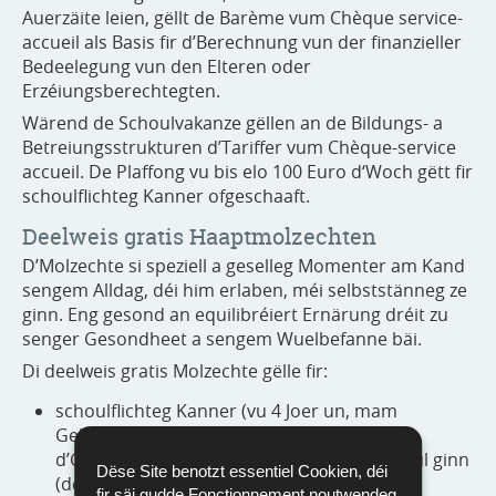
Auerzäite leien, gëllt de Barème vum Chèque service-
accueil als Basis fir d’Berechnung vun der finanzieller
Bedeelegung vun den Elteren oder
Erzéiungsberechtegten.
Wärend de Schoulvakanze gëllen an de Bildungs- a
Betreiungsstrukturen d’Tariffer vum Chèque-service
accueil. De Plaffong vu bis elo 100 Euro d‘Woch gëtt fir
schoulflichteg Kanner ofgeschaaft.
Deelweis gratis Haaptmolzechten
D’Molzechte si speziell a geselleg Momenter am Kand
sengem Alldag, déi him erlaben, méi selbststänneg ze
ginn. Eng gesond an equilibréiert Ernärung dréit zu
senger Gesondheet a sengem Wuelbefanne bäi.
Di deelweis gratis Molzechte gëlle fir:
schoulflichteg Kanner (vu 4 Joer un, mam
Gebuertsdag virum 1. September), déi an
d’Grondschoul oder eng vergläichbar Schoul ginn
Dëse Site benotzt essentiel Cookien, déi
(de Precoce ass net betraff);
fir säi gudde Fonctionnement noutwendeg