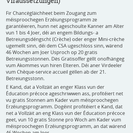
Viraussetzungen)
Fir Chancëgläichheet beim Zougang zum
méisproochegen Erzéiungsprogramm ze
garantéieren, hunn net ageschoulte Kanner am Alter
vun 1 bis 4 Joer, déi an engem Bildungs- a
Betreiungsdéngscht (Crèche) oder enger Mini-crèche
ugemellt sinn, déi dem CSA ugeschloss sinn, wärend
46 Wochen am Joer Usproch op 20 gratis
Betreiungsstonnen. Dës Gratisoffer gëllt onofhängeg
vum Akommes vun hiren Elteren. Déi aner Virdeeler
vum Chèque-service accueil gëllen ab der 21.
Betreiungsstonn.
E Kand, dat a Vollzäit an enger Klass vun der
Éducation précoce ageschriwwen ass, profitéiert net
vu gratis Stonnen am Kader vum méisproochegen
Erzéiungsprogramm. Dogéint profitéiert e Kand, dat
net a Vollzäit an eng Klass vun der Éducation précoce
geet, vun 10 gratis Stonne pro Woch am Kader vum
méisproochegen Erzéiungsprogramm, an dat wärend
46 Wochen am Joer.