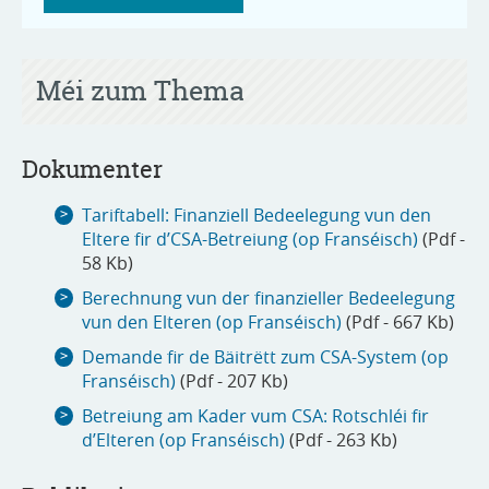
Méi zum Thema
Dokumenter
Tariftabell: Finanziell Bedeelegung vun den
Eltere fir d’CSA-Betreiung (op Franséisch)
(Pdf -
58 Kb)
Berechnung vun der finanzieller Bedeelegung
vun den Elteren (op Franséisch)
(Pdf - 667 Kb)
Demande fir de Bäitrëtt zum CSA-System (op
Franséisch)
(Pdf - 207 Kb)
Betreiung am Kader vum CSA: Rotschléi fir
d’Elteren (op Franséisch)
(Pdf - 263 Kb)