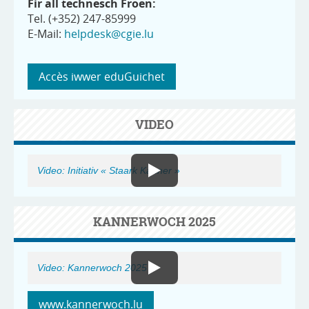
Fir all technesch Froen:
Tel. (+352) 247-85999
E-Mail:
helpdesk@cgie.lu
Accès iwwer eduGuichet
VIDEO
Video: Initiativ « Staark Kanner »
KANNERWOCH 2025
Video: Kannerwoch 2025
www.kannerwoch.lu