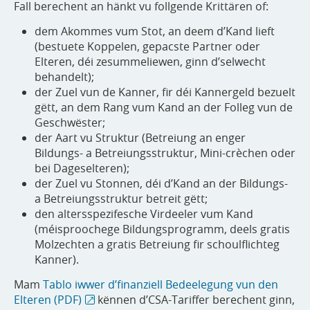
Fall berechent an hänkt vu follgende Krittären of:
dem Akommes vum Stot, an deem d’Kand lieft
(bestuete Koppelen, gepacste Partner oder
Elteren, déi zesummeliewen, ginn d’selwecht
behandelt);
der Zuel vun de Kanner, fir déi Kannergeld bezuelt
gëtt, an dem Rang vum Kand an der Folleg vun de
Geschwëster;
der Aart vu Struktur (Betreiung an enger
Bildungs- a Betreiungsstruktur, Mini-crèchen oder
bei Dageselteren);
der Zuel vu Stonnen, déi d’Kand an der Bildungs-
a Betreiungsstruktur betreit gëtt;
den altersspezifesche Virdeeler vum Kand
(méisproochege Bildungsprogramm, deels gratis
Molzechten a gratis Betreiung fir schoulflichteg
Kanner).
Mam
Tablo iwwer d’finanziell Bedeelegung vun den
Elteren (PDF)
kënnen d’CSA-Tariffer berechent ginn,