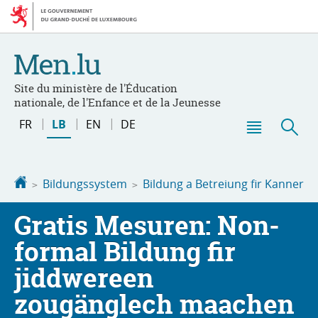
Bei
Aller
den
au
Inhalt
contenu
Site du ministère de l'Éducation
nationale, de l'Enfance et de la Jeunesse
Changer
FR
LB
EN
DE
de
Menu
Sic
langue
principal
Startsäit
Bildungssystem
Bildung a Betreiung fir Kanner
Gratis Mesuren: Non-
formal Bildung fir
jiddwereen
zougänglech maachen