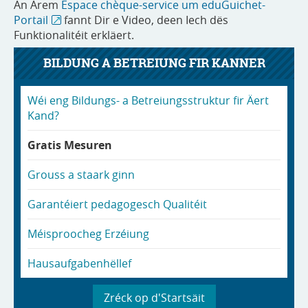
An Ärem
Espace chèque-service um eduGuichet-
Portail
fannt Dir e Video, deen Iech dës
Funktionalitéit erkläert.
BILDUNG A BETREIUNG FIR KANNER
Wéi eng Bildungs- a Betreiungsstruktur fir Äert
Kand?
Gratis Mesuren
Grouss a staark ginn
Garantéiert pedagogesch Qualitéit
Méisproocheg Erzéiung
Hausaufgabenhëllef
Zréck op d'Startsäit