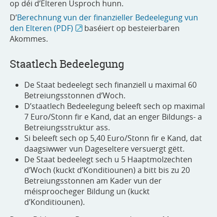
op déi d’Elteren Usproch hunn.
D’
Berechnung vun der finanzieller Bedeelegung vun
den Elteren (PDF)
baséiert op besteierbaren
Akommes.
Staatlech Bedeelegung
De Staat bedeelegt sech finanziell u maximal 60
Betreiungsstonnen d’Woch.
D’staatlech Bedeelegung beleeft sech op maximal
7 Euro/Stonn fir e Kand, dat an enger Bildungs- a
Betreiungsstruktur ass.
Si beleeft sech op 5,40 Euro/Stonn fir e Kand, dat
daagsiwwer vun Dageseltere versuergt gëtt.
De Staat bedeelegt sech u 5 Haaptmolzechten
d’Woch (kuckt d’Konditiounen) a bitt bis zu 20
Betreiungsstonnen am Kader vun der
méisproocheger Bildung un (kuckt
d’Konditiounen).