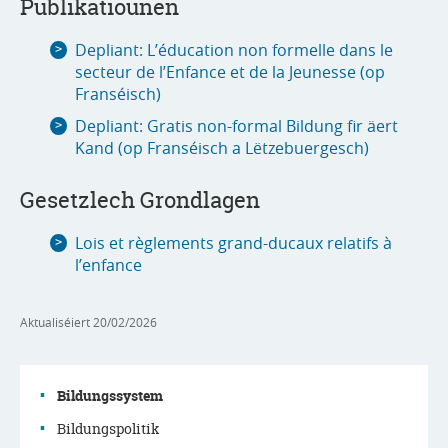
Publikatiounen
Depliant: L’éducation non formelle dans le
secteur de l’Enfance et de la Jeunesse (op
Franséisch)
Depliant: Gratis non-formal Bildung fir äert
Kand (op Franséisch a Lëtzebuergesch)
Gesetzlech Grondlagen
Lois et règlements grand-ducaux relatifs à
l’enfance
Aktualiséiert
20/02/2026
Bildungssystem
Bildungspolitik