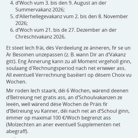
d’Woch vum 3. bis den 9. August an der
Summervakanz 2026;
d’Allerhellegevakanz vum 2. bis den 8. November
2026;
d’Woch vum 21. bis de 27. Dezember an der
Chrëschtvakanz 2026.
Et steet Iech fräi, dës Verdeelung ze änneren, fir se un
Är Besoinen unzepassen (z. B. wann Dir an d’Vakanz
gitt). Eng Ännerung kann zu all Moment virgeholl ginn,
soulaang d'Rechnungsperiod nach net eriwwer ass.
All eventuell Verrechnung baséiert op dësem Choix vu
Wochen.
Mir roden Iech staark, déi 6 Wochen, wärend deenen
d’Betreiung net gratis ass, an d’Schoulvakanzen ze
leeën, well wärend dëse Wochen de Präis fir
d’Betreiung vu Kanner, déi nach net an d’Schoul ginn,
ëmmer op maximal 100 €/Woch begrenzt ass
(Molzechten an aner eventuell Supplementen net
abegraff).