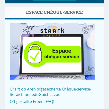
ESPACE CHÈQUE-SERVICE
Gräift op Ären ofgesécherte Chèque-service-
Beräich um eduGuichet zou
Oft gestallte Froen (FAQ)