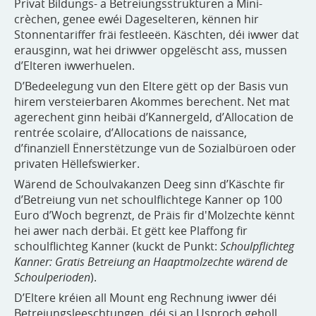
Privat Bildungs- a Betreiungsstrukturen a Mini-
crèchen, genee ewéi Dageselteren, kënnen hir
Stonnentariffer fräi festleeën. Käschten, déi iwwer dat
erausginn, wat hei driwwer opgelëscht ass, mussen
d’Elteren iwwerhuelen.
D’Bedeelegung vun den Eltere gëtt op der Basis vun
hirem versteierbaren Akommes berechent. Net mat
agerechent ginn heibäi d’Kannergeld, d’Allocation de
rentrée scolaire, d’Allocations de naissance,
d’finanziell Ënnerstëtzunge vun de Sozialbüroen oder
privaten Hëllefswierker.
Wärend de Schoulvakanzen Deeg sinn d’Käschte fir
d’Betreiung vun net schoulflichtege Kanner op 100
Euro d’Woch begrenzt, de Präis fir d'Molzechte kënnt
hei awer nach derbäi. Et gëtt kee Plaffong fir
schoulflichteg Kanner (kuckt de Punkt:
Schoulpflichteg
Kanner: Gratis Betreiung an Haaptmolzechte wärend de
Schoulperioden
).
D’Eltere kréien all Mount eng Rechnung iwwer déi
Betreiungsleeschtungen, déi si an Usproch geholl