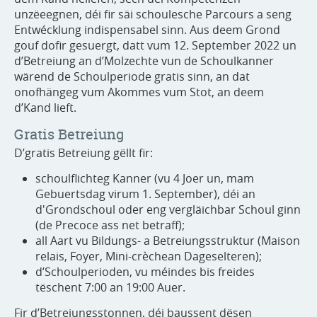
unzëeegnen, déi fir säi schoulesche Parcours a seng
Entwécklung indispensabel sinn. Aus deem Grond
gouf dofir gesuergt, datt vum 12. September 2022 un
d’Betreiung an d’Molzechte vun de Schoulkanner
wärend de Schoulperiode gratis sinn, an dat
onofhängeg vum Akommes vum Stot, an deem
d’Kand lieft.
Gratis Betreiung
D’gratis Betreiung gëllt fir:
schoulflichteg Kanner (vu 4 Joer un, mam
Gebuertsdag virum 1. September), déi an
d'Grondschoul oder eng vergläichbar Schoul ginn
(de Precoce ass net betraff);
all Aart vu Bildungs- a Betreiungsstruktur (Maison
relais, Foyer, Mini-crèchean Dageselteren);
d’Schoulperioden, vu méindes bis freides
tëschent 7:00 an 19:00 Auer.
Fir d’Betreiungsstonnen, déi baussent dësen