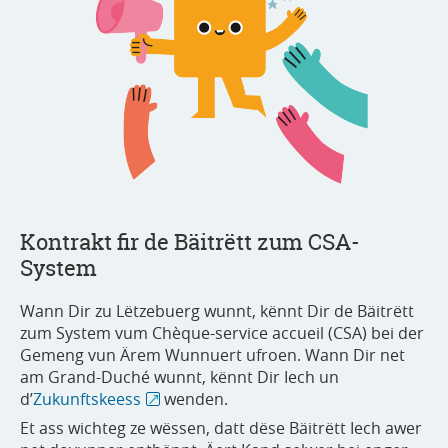
Kontrakt fir de Bäitrëtt zum CSA-
System
Wann Dir zu Lëtzebuerg wunnt, kënnt Dir de Bäitrëtt
zum System vum Chèque-service accueil (CSA) bei der
Gemeng vun Ärem Wunnuert ufroen. Wann Dir net
am Grand-Duché wunnt, kënnt Dir Iech un
d’
Zukunftskeess
wenden.
Et ass wichteg ze wëssen, datt dëse Bäitrëtt Iech awer