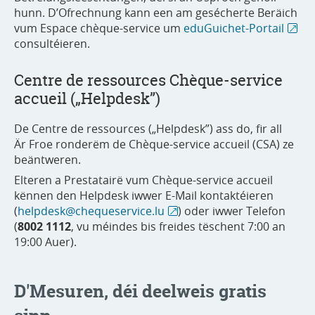
hunn. D’Ofrechnung kann een am gesécherte Beräich
vum Espace chèque-service um
eduGuichet-Portail
consultéieren.
Centre de ressources Chèque-service
accueil („Helpdesk”)
De Centre de ressources („Helpdesk”) ass do, fir all
Är Froe ronderëm de Chèque-service accueil (CSA) ze
beäntweren.
Elteren a Prestatairë vum Chèque-service accueil
kënnen den Helpdesk iwwer E-Mail kontaktéieren
(
helpdesk@chequeservice.lu
) oder iwwer Telefon
(
8002 1112
, vu méindes bis freides tëschent 7:00 an
19:00 Auer).
D'Mesuren, déi deelweis gratis