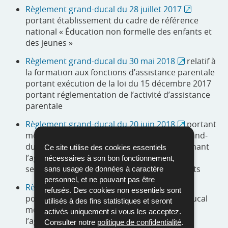
Règlement grand-ducal du 28 juillet 2017
portant établissement du cadre de référence
national « Éducation non formelle des enfants et
des jeunes »
Règlement grand-ducal du 30 mai 2018
relatif à
la formation aux fonctions d’assistance parentale
portant exécution de la loi du 15 décembre 2017
portant réglementation de l’activité d’assistance
parentale
Règlement grand-ducal du 20 juin 2018
portant
modification de l’article 23 du règlement grand-
ducal modifié du 14 novembre 2013 concernant
Ce site utilise des cookies essentiels
l’agrément à accorder aux gestionnaires de
nécessaires à son bon fonctionnement,
services d’éducation et d’accueil pour enfants
sans usage de données à caractère
personnel, et ne pouvant pas être
Règlement grand-ducal du 21 août 2018
refusés. Des cookies non essentiels sont
portant modification du règlement grand-ducal
utilisés à des fins statistiques et seront
modifié du 14 novembre 2013 concernant
activés uniquement si vous les acceptez.
l’agrément à accorder aux gestionnaires de
Consulter notre
politique de confidentialité
.