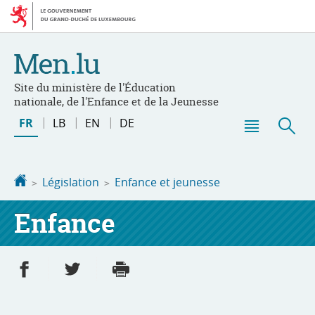
Aller
Aller
à
au
la
contenu
navigation
Site du ministère de l'Éducation
nationale, de l'Enfance et de la Jeunesse
Changer
FR
LB
EN
DE
de
Menu
Rec
langue
principal
Accueil
Législation
Enfance et jeunesse
Enfance
Partager sur Facebook
Partager sur Twitter
Imprimer
- nouvelle fenêtre
- nouvelle fenêtre