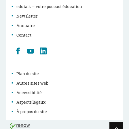
edutalk – votre podcast éducation
Newsletter
Annuaire
Contact
Retrouvez
Youtube
LinkedIn
nous
sur
Facebook
Plan du site
Autres sites web
Accessibilité
Aspects légaux
À propos du site
Haut