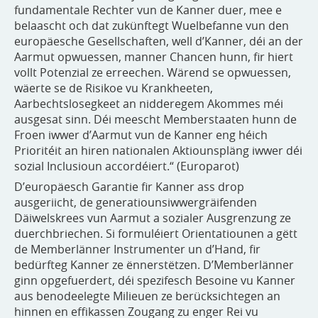
fundamentale Rechter vun de Kanner duer, mee e
belaascht och dat zukünftegt Wuelbefanne vun den
europäesche Gesellschaften, well d’Kanner, déi an der
Aarmut opwuessen, manner Chancen hunn, fir hiert
vollt Potenzial ze erreechen. Wärend se opwuessen,
wäerte se de Risikoe vu Krankheeten,
Aarbechtslosegkeet an nidderegem Akommes méi
ausgesat sinn. Déi meescht Memberstaaten hunn de
Froen iwwer d’Aarmut vun de Kanner eng héich
Prioritéit an hiren nationalen Aktiounspläng iwwer déi
sozial Inclusioun accordéiert.“ (Europarot)
D’europäesch Garantie fir Kanner ass drop
ausgeriicht, de generatiounsiwwergräifenden
Däiwelskrees vun Aarmut a sozialer Ausgrenzung ze
duerchbriechen. Si formuléiert Orientatiounen a gëtt
de Memberlänner Instrumenter un d’Hand, fir
bedürfteg Kanner ze ënnerstëtzen. D’Memberlänner
ginn opgefuerdert, déi spezifesch Besoine vu Kanner
aus benodeelegte Milieuen ze berücksichtegen an
hinnen en effikassen Zougang zu enger Rei vu