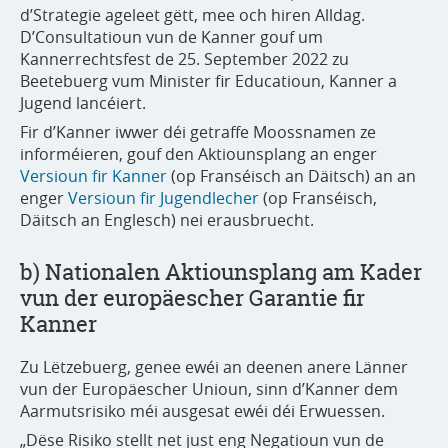
d’Strategie ageleet gëtt, mee och hiren Alldag.
D’Consultatioun vun de Kanner gouf um
Kannerrechtsfest de 25. September 2022 zu
Beetebuerg vum Minister fir Educatioun, Kanner a
Jugend lancéiert.
Fir d’Kanner iwwer déi getraffe Moossnamen ze
informéieren, gouf den Aktiounsplang an enger
Versioun fir Kanner
(op Franséisch an Däitsch) an an
enger
Versioun fir Jugendlecher
(op Franséisch,
Däitsch an Englesch) nei erausbruecht.
b) Nationalen Aktiounsplang am Kader
vun der europäescher Garantie fir
Kanner
Zu Lëtzebuerg, genee ewéi an deenen anere Länner
vun der Europäescher Unioun, sinn d’Kanner dem
Aarmutsrisiko méi ausgesat ewéi déi Erwuessen.
„Dëse Risiko stellt net just eng Negatioun vun de