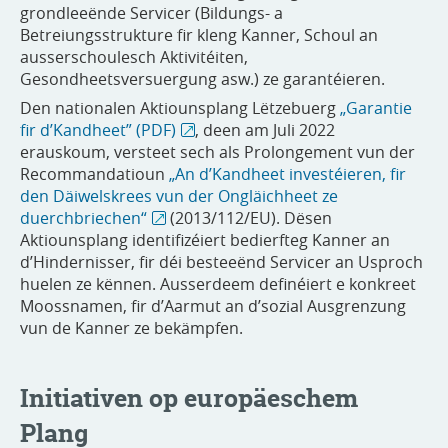
grondleeënde Servicer (Bildungs- a
Betreiungsstrukture fir kleng Kanner, Schoul an
ausserschoulesch Aktivitéiten,
Gesondheetsversuergung asw.) ze garantéieren.
Den nationalen Aktiounsplang Lëtzebuerg
„Garantie
fir d’Kandheet” (PDF)
, deen am Juli 2022
erauskoum, versteet sech als Prolongement vun der
Recommandatioun
„An d’Kandheet investéieren, fir
den Däiwelskrees vun der Ongläichheet ze
duerchbriechen“
(2013/112/EU). Dësen
Aktiounsplang identifizéiert bedierfteg Kanner an
d’Hindernisser, fir déi besteeënd Servicer an Usproch
huelen ze kënnen. Ausserdeem definéiert e konkreet
Moossnamen, fir d’Aarmut an d’sozial Ausgrenzung
vun de Kanner ze bekämpfen.
Initiativen op europäeschem
Plang