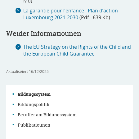
Mb)
La garantie pour l’enfance : Plan d’action
Luxembourg 2021-2030
(Pdf - 639 Kb)
Weider Informatiounen
The EU Strategy on the Rights of the Child and
the European Child Guarantee
Aktualiséiert
16/12/2025
Bildungssystem
Bildungspolitik
Menu
Beruffer am Bildungssystem
de
Publikatiounen