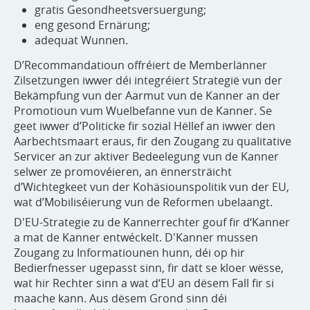
gratis Gesondheetsversuergung;
eng gesond Ernärung;
adequat Wunnen.
D’Recommandatioun offréiert de Memberlänner
Zilsetzungen iwwer déi integréiert Strategië vun der
Bekämpfung vun der Aarmut vun de Kanner an der
Promotioun vum Wuelbefanne vun de Kanner. Se
geet iwwer d’Politicke fir sozial Hëllef an iwwer den
Aarbechtsmaart eraus, fir den Zougang zu qualitative
Servicer an zur aktiver Bedeelegung vun de Kanner
selwer ze promovéieren, an ënnersträicht
d’Wichtegkeet vun der Kohäsiounspolitik vun der EU,
wat d’Mobiliséierung vun de Reformen ubelaangt.
D'EU-Strategie zu de Kannerrechter gouf fir d‘Kanner
a mat de Kanner entwéckelt. D'Kanner mussen
Zougang zu Informatiounen hunn, déi op hir
Bedierfnesser ugepasst sinn, fir datt se kloer wësse,
wat hir Rechter sinn a wat d‘EU an dësem Fall fir si
maache kann. Aus dësem Grond sinn déi