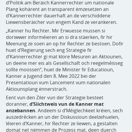
d’Politik am Beräich Kannerrechter um nationale
Plang kohärent an transparent ëmzesetzen an
d’Kannerrechter dauerhaft an de verschiddene
Liewensberäicher vun engem Kand ze verankeren.
„Kanner hu Rechter. Mir Erwuesse mussen si
doriwwer informéieren an si dra stäerken, fir hir
Meenung ze soen an op hir Rechter ze bestoen. Dofir
huet d’Regierung sech eng Strategie fir
d’Kannerrechter gi mat klore Mesuren an Aktiounen,
un deene mer eis als Gesellschaft och reegelméisseg
sollte moossen“,
huet de Minister fir Educatioun,
Kanner a Jugend den 8. Mee 2022 bei der
Presentatioun vum Lancement vum nationalen
Aktiounsplang ënnerstrach.
Eent vun den Ziler vun der Strategie besteet
doranner,
d’Siichtweis vun de Kanner mat
anzebannen
. Andeem si d’Méiglechkeet kréien, sech
auszedrécken an un der Diskussioun deelzehuelen,
léieren d’Kanner, hir Rechter ze liewen, a gestalten
domat net nëmmen de Prozess mat, deen duerch