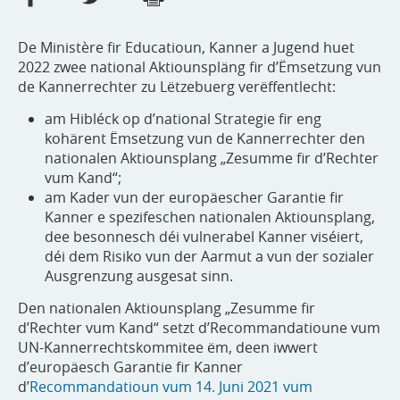
De Ministère fir Educatioun, Kanner a Jugend huet
2022 zwee national Aktiounspläng fir d’Ëmsetzung vun
de Kannerrechter zu Lëtzebuerg verëffentlecht:
am Hibléck op d’national Strategie fir eng
kohärent Ëmsetzung vun de Kannerrechter den
nationalen Aktiounsplang „Zesumme fir d’Rechter
vum Kand“;
am Kader vun der europäescher Garantie fir
Kanner e spezifeschen nationalen Aktiounsplang,
dee besonnesch déi vulnerabel Kanner viséiert,
déi dem Risiko vun der Aarmut a vun der sozialer
Ausgrenzung ausgesat sinn.
Den nationalen Aktiounsplang „Zesumme fir
d’Rechter vum Kand“ setzt d’Recommandatioune vum
UN-Kannerrechtskommitee ëm, deen iwwert
d’europäesch Garantie fir Kanner
d’
Recommandatioun vum 14. Juni 2021 vum