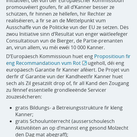
Initiativen, déi vun der Europäescher Kommissioun
promouvéiert goufen, fir all d’Kanner besser ze
schützen, fir hinnen ze hëllefen, hir Rechter ze
realiséieren, a fir se an de Mëttelpunkt vum
Ausschaffe vun de Politicke vun der EU ze setzen. Dës
zwou Initiative sinn d’Resultat vun enger wäitleefeger
Consultatioun vun de Bierger, de Partie-prenanten
an, virun allem, vu méi ewéi 10 000 Kanner.
D’Europäesch Kommissioun huet eng
Propositioun fir
eng Recommandatioun vum Rot
ugeholl, déi eng
europäesch Garantie fir Kanner aféiert. De Projet vun
derfir d’ Garantie vun der Kandheetfir Kanner huet
sech als Zil gesatziilt drop of, fir all Kand den Zougang
zu fënnef essentielle grondleeënde Servicer
zouzesécheren:
gratis Bildungs- a Betreiungsstrukture fir kleng
Kanner;
gratis Schoulunterrecht (ausserschoulesch
Aktivitéiten an op d’mannst eng gesond Molzecht
den Dag mat abegraff);