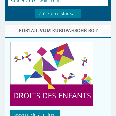
Kanner viru Gewalt schützen
Zréck op d'Startsäit
PORTAIL VUM EUROPÄESCHE ROT
www.coe.int/children