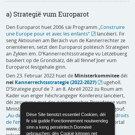
a) Strategië vum Europarot
Den Europarot huet 2006 säi Programm
„Construire
une Europe pour et avec les enfants“
lancéiert. Fir
seng Aktiounen am Beräich vun de Kannerrechter ze
orientéieren, setzt den Europarot politesch Strategien
an Zyklen ëm. D’Kannerrechtsstrategie vu Lëtzebuerg
baséiert op de Grondsätz, déi all fënnef Joer vum
Europarot festgehale ginn.
Den 23. Februar 2022 huet de
Ministerkommitee
déi
nei
Kannerrechtsstrategie
(2022-2027)
ugeholl.
D’Strategie gouf de 7. an 8. Abrëll 2022 zu Roum am
Kader vun enger héichrangeger Konferenz lancéiert,
déi zesumme mat der italieenescher Presidence vum
Ministerkommitee vum Europarot organiséiert gouf:
Dëse Site benotzt essentiel Cookien, déi
„Au-delà de l’horizon : une nouvelle ère pour les droits
fir säi gudde Fonctionnement noutwendeg
de l’enfant“
.
Den Europarot bitt op sengem Portal
sinn a keng perséinlech Donnéeë
www.coe.int./children vill ganz interessant
gebrauchen; dës Cookië kënnen net