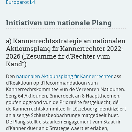
Europarot
.
Initiativen um nationale Plang
a) Kannerrechtsstrategie an nationalen
Aktiounsplang fir Kannerrechter 2022-
2026 („Zesumme fir d’Rechter vum
Kand“)
Den
nationalen Aktiounsplang fir Kannerrechter
ass
d’Reaktioun op d’Recommandatioun vum
Kannerrechtskommitee vun de Vereenten Natiounen.
Seng 64 Aktiounen, ënnerdeelt an 8 Haapttheemen,
goufen opgrond vun de Prioritéite festgeluecht, déi
de Kannerrechtskommitee fir Lëtzebuerg identifizéiert
an a senge Schlussbeobachtunge matgedeelt huet.
De Plang stellt e staarken Engagement vum Staat fir
d’Kanner duer an d’Strategie wäert et erlaben,