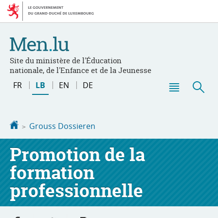
Bei
Aller
den
au
Inhalt
contenu
Site du ministère de l'Éducation
nationale, de l'Enfance et de la Jeunesse
Changer
FR
LB
EN
DE
de
Menu
Sic
langue
principal
Startsäit
Grouss Dossieren
Promotion de la
formation
professionnelle