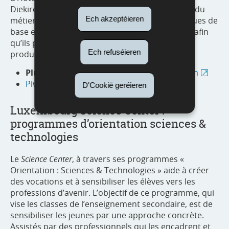
Diekirch. L’objectif est de rapprocher les jeunes du
Ech akzeptéieren
métier de cuisinier, de leur montrer les techniques de
base et les différentes méthodes de cuisson ou afin
qu’ils puissent se rendre compte comment un
Ech refuséieren
produit initial se transforme en produit final.
Plus d’informations :
www.vatel.lu/minikach
Piwitsch.lu: Kochen um die Wette
D'Cookië geréieren
Luxembourg Science Center :
programmes d’orientation sciences &
technologies
Le
Science Center
, à travers ses programmes «
Orientation : Sciences & Technologies » aide à créer
des vocations et à sensibiliser les élèves vers les
professions d’avenir. L’objectif de ce programme, qui
vise les classes de l’enseignement secondaire, est de
sensibiliser les jeunes par une approche concrète.
Assistés par des professionnels qui les encadrent et