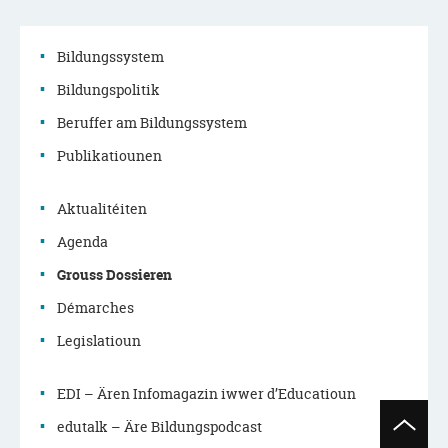
Bildungssystem
Bildungspolitik
Menu
Beruffer am Bildungssystem
de
Publikatiounen
navigation
Aktualitéiten
principale
Agenda
Grouss Dossieren
Démarches
Legislatioun
EDI – Ären Infomagazin iwwer d’Educatioun
Haut
edutalk – Äre Bildungspodcast
de