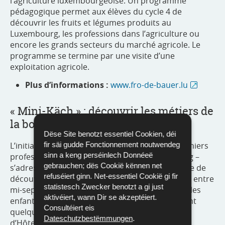
l’agriculture luxembourgeoise. Un programme
pédagogique permet aux élèves du cycle 4 de
découvrir les fruits et légumes produits au
Luxembourg, les professions dans l’agriculture ou
encore les grands secteurs du marché agricole. Le
programme se termine par une visite d’une
exploitation agricole.
Plus d’informations :
www.fro-de-bauer.lu
« Mini-Käch » : découvrir les métiers de
la bouche
Dëse Site benotzt essentiel Cookien, déi
L’initiative du Vatel Club – l’association des cuisiniers
fir säi gudde Fonctionnement noutwendeg
sinn a keng perséinlech Donnéeë
professionnels du Grand-Duché de Luxembourg –
gebrauchen; dës Cookië kënnen net
s’adresse aux enfants de 9 à 13 ans qui ont envie de
refuséiert ginn. Net-essentiel Cookië gi fir
découvrir les métiers de la bouche. Les samedis entre
statistesch Zwecker benotzt a gi just
mi-septembre et juin, une à deux fois par mois, les
aktivéiert, wann Dir se akzeptéiert.
enfants sont invités à cuisiner ensemble pendant
Consultéiert eis
quelques heures dans les locaux de l’École
Dateschutzbestëmmungen
.
d’Hôtellerie et de Tourisme du Luxembourg à