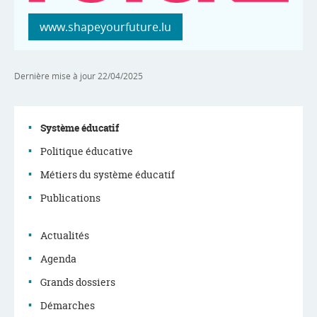
www.shapeyourfuture.lu
Dernière mise à jour
22/04/2025
Système éducatif
Politique éducative
Menu
Métiers du système éducatif
de
Publications
navigation
Actualités
Agenda
Grands dossiers
Démarches