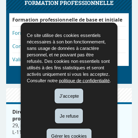
FORMATION PROFESSIONNELLE
Formation professionnelle de base et initiale
Formation professionnelle continue
Ce site utilise des cookies essentiels
nécessaires à son bon fonctionnement,
Congé individuel de formation
sans usage de données à caractère
personnel, et ne pouvant pas être
Validation des acquis de l'expérience
refusés. Des cookies non essentiels sont
utilisés à des fins statistiques et seront
activés uniquement si vous les acceptez.
Retour à la page initiale
Consulter notre
politique de confidentialité
.
CONTACT
J'accepte
Direction générale de la formation
Je refuse
professionnelle
29, rue Aldringen
L-1118 Luxembourg
Gérer les cookies