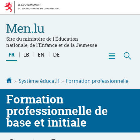
Aller
Aller
à
au
la
contenu
navigation
Site du ministère de l'Éducation
nationale, de l'Enfance et de la Jeunesse
Changer
FR
LB
EN
DE
de
Menu
Rec
langue
principal
Accueil
Système éducatif
Formation professionnelle
Formation
professionnelle de
base et initiale