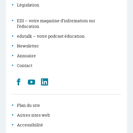
Législation
EDI – votre magazine d’information sur
l’éducation
edutalk – votre podcast éducation
Newsletter
Annuaire
Contact
Retrouvez
Youtube
LinkedIn
nous
sur
Facebook
Plan du site
Autres sites web
Accessibilité