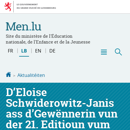
Bei
Aller
den
au
Inhalt
contenu
Site du ministère de l'Éducation
nationale, de l'Enfance et de la Jeunesse
Changer
FR
LB
EN
DE
de
Menu
Sic
langue
principal
Startsäit
Aktualitéiten
D’Eloise
Schwiderowitz-Janis
ass d’Gewënnerin vun
der 21. Editioun vum