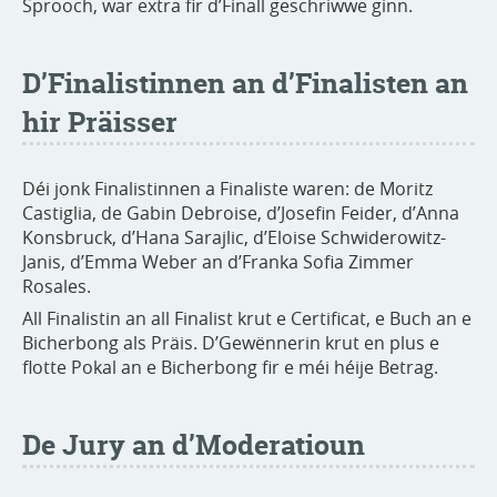
Sprooch, war extra fir d’Finall geschriwwe ginn.
D’Finalistinnen an d’Finalisten an
hir Präisser
Déi jonk Finalistinnen a Finaliste waren: de Moritz
Castiglia, de Gabin Debroise, d’Josefin Feider, d’Anna
Konsbruck, d’Hana Sarajlic, d’Eloise Schwiderowitz-
Janis, d’Emma Weber an d’Franka Sofia Zimmer
Rosales.
All Finalistin an all Finalist krut e Certificat, e Buch an e
Bicherbong als Präis. D’Gewënnerin krut en plus e
flotte Pokal an e Bicherbong fir e méi héije Betrag.
De Jury an d’Moderatioun