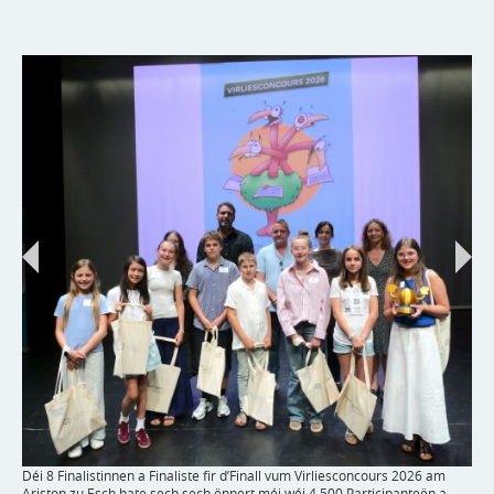
Déi 8 Finalistinnen a Finaliste fir d’Finall vum Virliesconcours 2026 am
Ariston zu Esch hate sech sech ënnert méi wéi 4.500 Participanteën a