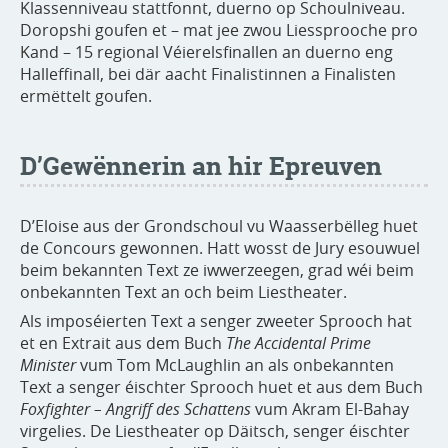
Klassenniveau stattfonnt, duerno op Schoulniveau.
Doropshi goufen et – mat jee zwou Liessprooche pro
Kand – 15 regional Véierelsfinallen an duerno eng
Halleffinall, bei där aacht Finalistinnen a Finalisten
ermëttelt goufen.
D’Gewënnerin an hir Epreuven
D’Eloise aus der Grondschoul vu Waasserbëlleg huet
de Concours gewonnen. Hatt wosst de Jury esouwuel
beim bekannten Text ze iwwerzeegen, grad wéi beim
onbekannten Text an och beim Liestheater.
Als imposéierten Text a senger zweeter Sprooch hat
et en Extrait aus dem Buch
The Accidental Prime
Minister
vum Tom McLaughlin an als onbekannten
Text a senger éischter Sprooch huet et aus dem Buch
Foxfighter – Angriff des Schattens
vum Akram El-Bahay
virgelies. De Liestheater op Däitsch, senger éischter