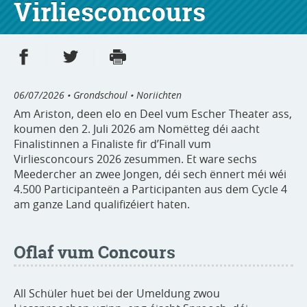
Virliesconcours
Partager sur Facebook
Partager sur Twitter
Imprimer
- nouvelle fenêtre
- nouvelle fenêtre
06/07/2026
• Grondschoul • Noriichten
Am Ariston, deen elo en Deel vum Escher Theater ass,
koumen den 2. Juli 2026 am Nomëtteg déi aacht
Finalistinnen a Finaliste fir d’Finall vum
Virliesconcours 2026 zesummen. Et ware sechs
Meedercher an zwee Jongen, déi sech ënnert méi wéi
4.500 Participanteën a Participanten aus dem Cycle 4
am ganze Land qualifizéiert haten.
Oflaf vum Concours
All Schüler huet bei der Umeldung zwou