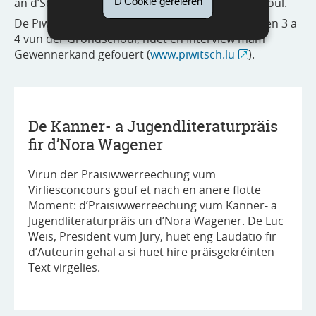
an d’Schüler aus dem Cycle 4 vun der Grondschoul.
D'Cookië geréieren
De Piwitsch, d’Zeitung fir d’Schüler aus den Zyklen 3 a
4 vun der Grondschoul, huet en Interview mam
Gewënnerkand gefouert (
www.piwitsch.lu
).
De Kanner- a Jugendliteraturpräis
fir d’Nora Wagener
Virun der Präisiwwerreechung vum
Virliesconcours gouf et nach en anere flotte
Moment: d’Präisiwwerreechung vum Kanner- a
Jugendliteraturpräis un d’Nora Wagener. De Luc
Weis, President vum Jury, huet eng Laudatio fir
d’Auteurin gehal a si huet hire präisgekréinten
Text virgelies.