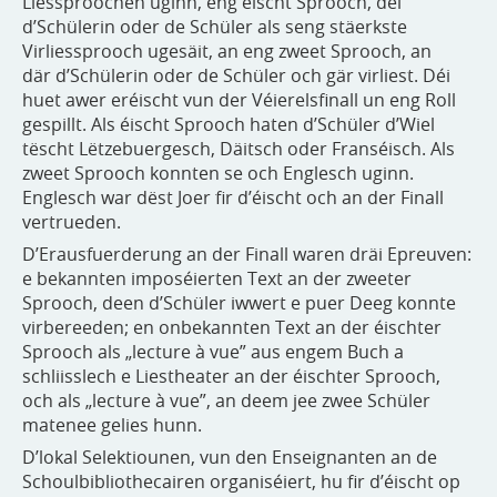
Liessproochen uginn, eng éischt Sprooch, déi
d’Schülerin oder de Schüler als seng stäerkste
Virliessprooch ugesäit, an eng zweet Sprooch, an
där d’Schülerin oder de Schüler och gär virliest. Déi
huet awer eréischt vun der Véierelsfinall un eng Roll
gespillt. Als éischt Sprooch haten d’Schüler d’Wiel
tëscht Lëtzebuergesch, Däitsch oder Franséisch. Als
zweet Sprooch konnten se och Englesch uginn.
Englesch war dëst Joer fir d’éischt och an der Finall
vertrueden.
D’Erausfuerderung an der Finall waren dräi Epreuven:
e bekannten imposéierten Text an der zweeter
Sprooch, deen d’Schüler iwwert e puer Deeg konnte
virbereeden; en onbekannten Text an der éischter
Sprooch als „lecture à vue” aus engem Buch a
schliisslech e Liestheater an der éischter Sprooch,
och als „lecture à vue”, an deem jee zwee Schüler
matenee gelies hunn.
D’lokal Selektiounen, vun den Enseignanten an de
Schoulbibliothecairen organiséiert, hu fir d’éischt op