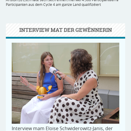
Participanten aus dem Cycle 4 am ganze Land qualifizéiert
INTERVIEW MAT DER GEWËNNERIN
D’E
Vir
Interview mam Eloise Schwiderowitz-Janis, der