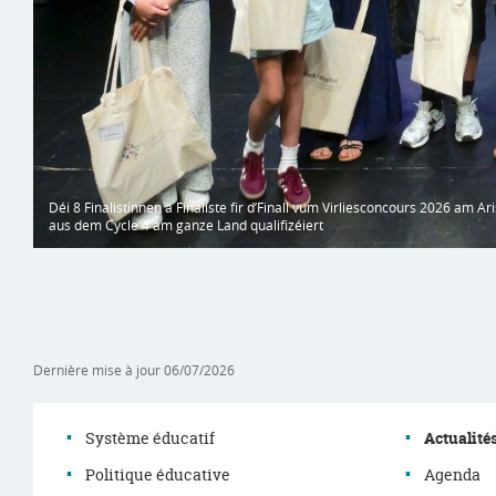
Déi 8 Finalistinnen a Finaliste fir d’Finall vum Virliesconcours 2026 am 
aus dem Cycle 4 am ganze Land qualifizéiert
Dernière mise à jour
06/07/2026
Système éducatif
Actualité
Politique éducative
Agenda