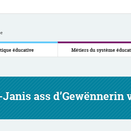
se
itique éducative
Métiers du système éducat
Janis ass d’Gewënnerin v