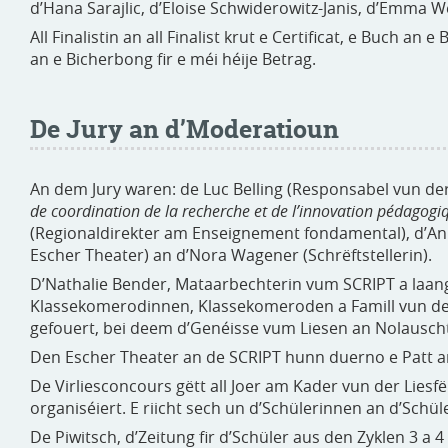
d’Hana Sarajlic, d’Eloise Schwiderowitz-Janis, d’Emma 
All Finalistin an all Finalist krut e Certificat, e Buch an
an e Bicherbong fir e méi héije Betrag.
De Jury an d’Moderatioun
An dem Jury waren: de Luc Belling (Responsabel vun de
de coordination de la recherche et de l’innovation pédagogi
(Regionaldirekter am Enseignement fondamental), d’Ann
Escher Theater) an d’Nora Wagener (Schrëftstellerin).
D’Nathalie Bender, Mataarbechterin vum SCRIPT a laang
Klassekomerodinnen, Klassekomeroden a Famill vun de 
gefouert, bei deem d’Genéisse vum Liesen an Nolausc
Den Escher Theater an de SCRIPT hunn duerno e Patt a
De Virliesconcours gëtt all Joer am Kader vun der Lies
organiséiert. E riicht sech un d’Schülerinnen an d’Sch
De Piwitsch, d’Zeitung fir d’Schüler aus den Zyklen 3 