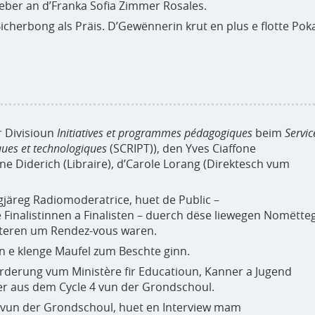
Weber an d’Franka Sofia Zimmer Rosales.
 e Bicherbong als Präis. D’Gewënnerin krut en plus e flotte Pok
r Divisioun
Initiatives et programmes pédagogiques
beim
Servic
ques et technologiques
(SCRIPT)), den Yves Ciaffone
e Diderich (Libraire), d’Carole Lorang (Direktesch vum
järeg Radiomoderatrice, huet de Public –
Finalistinnen a Finalisten – duerch dëse liewegen Nomëtte
hteren um Rendez-vous waren.
n e klenge Maufel zum Beschte ginn.
fërderung vum Ministère fir Educatioun, Kanner a Jugend
üler aus dem Cycle 4 vun der Grondschoul.
a 4 vun der Grondschoul, huet en Interview mam