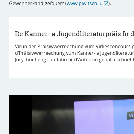
Gewënnerkand gefouert (
www.piwitsch.lu
).
De Kanner- a Jugendliteraturpräis fir
Virun der Präisiwwerreechung vum Virliesconcours g
d’Präisiwwerreechung vum Kanner- a Jugendliteratu
Jury, huet eng Laudatio fir d’Auteurin gehal a si huet 