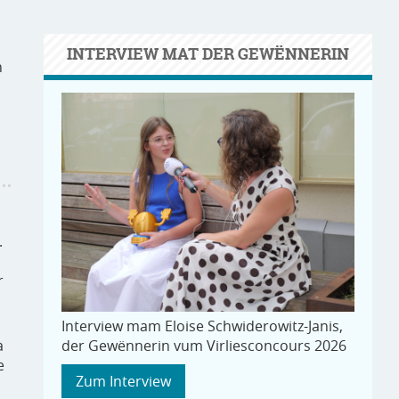
INTERVIEW MAT DER GEWËNNERIN
n
.
r
Interview mam Eloise Schwiderowitz-Janis,
à
der Gewënnerin vum Virliesconcours 2026
e
Zum Interview