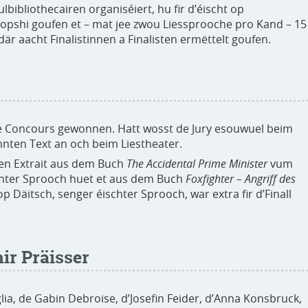
bibliothecairen organiséiert, hu fir d’éischt op
opshi goufen et – mat jee zwou Liessprooche pro Kand – 15
 där aacht Finalistinnen a Finalisten ermëttelt goufen.
e Concours gewonnen. Hatt wosst de Jury esouwuel beim
nten Text an och beim Liestheater.
 en Extrait aus dem Buch
The Accidental Prime Minister
vum
chter Sprooch huet et aus dem Buch
Foxfighter – Angriff des
 Däitsch, senger éischter Sprooch, war extra fir d’Finall
hir Präisser
glia, de Gabin Debroise, d’Josefin Feider, d’Anna Konsbruck,