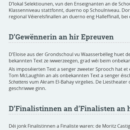
D’lokal Selektiounen, vun den Enseignanten an de Schoul
Klassenniveau stattfonnt, duerno op Schoulniveau. Dor
regional Véierelsfinallen an duerno eng Halleffinall, bei
D’Gewënnerin an hir Epreuven
D’Eloise aus der Grondschoul vu Waasserbëlleg huet d
bekannten Text ze iwwerzeegen, grad wéi beim onbekan
Als imposéierten Text a senger zweeter Sprooch hat et
Tom McLaughlin an als onbekannten Text a senger éis
Schattens
vum Akram El-Bahay virgelies. De Liestheater op
geschriwwe ginn.
D’Finalistinnen an d’Finalisten an 
Déi jonk Finalistinnen a Finaliste waren: de Moritz Casti