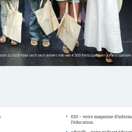
Ariston zu Esch hate sech sech ënnert méi wéi 4.500 Participanteën a Participanten
s
EDI – votre magazine d’inform
l’éducation
edutalk – votre podcast éduca