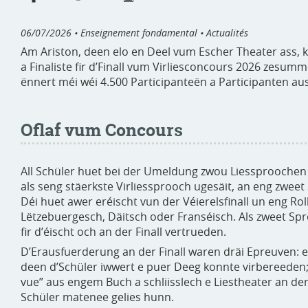
06/07/2026
• Enseignement fondamental • Actualités
Am Ariston, deen elo en Deel vum Escher Theater ass, 
a Finaliste fir d’Finall vum Virliesconcours 2026 zesu
ënnert méi wéi 4.500 Participanteën a Participanten au
Oflaf vum Concours
All Schüler huet bei der Umeldung zwou Liessproochen u
als seng stäerkste Virliessprooch ugesäit, an eng zweet 
Déi huet awer eréischt vun der Véierelsfinall un eng Roll
Lëtzebuergesch, Däitsch oder Franséisch. Als zweet Sp
fir d’éischt och an der Finall vertrueden.
D’Erausfuerderung an der Finall waren dräi Epreuven: 
deen d’Schüler iwwert e puer Deeg konnte virbereeden;
vue” aus engem Buch a schliisslech e Liestheater an der
Schüler matenee gelies hunn.