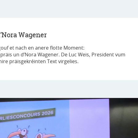
 d’Nora Wagener
ouf et nach en anere flotte Moment:
rpräis un d’Nora Wagener. De Luc Weis, President vum
hire präisgekréinten Text virgelies.