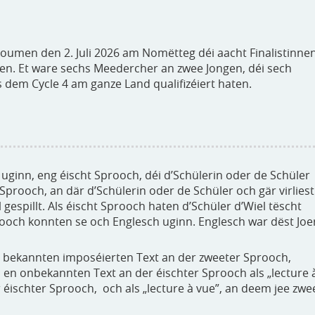
koumen den 2. Juli 2026 am Nomëtteg déi aacht Finalistinne
mmen. Et ware sechs Meedercher an zwee Jongen, déi sech
s dem Cycle 4 am ganze Land qualifizéiert haten.
ginn, eng éischt Sprooch, déi d’Schülerin oder de Schüler
Sprooch, an där d’Schülerin oder de Schüler och gär virliest
 gespillt. Als éischt Sprooch haten d’Schüler d’Wiel tëscht
rooch konnten se och Englesch uginn. Englesch war dëst Joe
e bekannten imposéierten Text an der zweeter Sprooch,
 en onbekannten Text an der éischter Sprooch als „lecture 
 éischter Sprooch, och als „lecture à vue”, an deem jee zwe