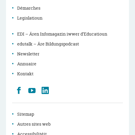
Démarches
Legislatioun
EDI – Ären Infomagazin iwwer d’Educatioun
edutalk – Äre Bildungspodcast
Newsletter
Annuaire
Kontakt
Retrouvez
Youtube
LinkedIn
nous
sur
Facebook
Sitemap
Autres sites web
Accessibilitéit