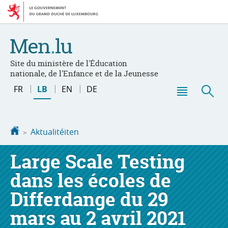
Bei
Aller
den
au
Inhalt
contenu
Site du ministère de l'Éducation
nationale, de l'Enfance et de la Jeunesse
Changer
FR
LB
EN
DE
de
Menu
Sic
langue
principal
Startsäit
Aktualitéiten
Large Scale Testing
dans les écoles de
Differdange du 29
mars au 2 avril 2021