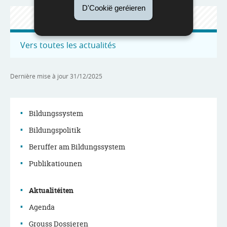
D'Cookië geréieren
ACTUALITÉS
Vers toutes les actualités
Dernière mise à jour
31/12/2025
Bildungssystem
Bildungspolitik
Menu
Beruffer am Bildungssystem
de
Publikatiounen
navigation
Aktualitéiten
principale
Agenda
Grouss Dossieren