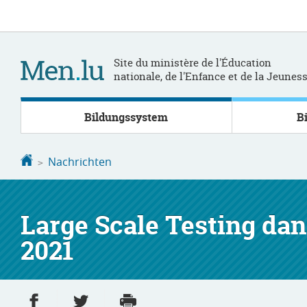
Zur
Zum
Navigation
Inhalt
Site du ministère de l'Éducation
nationale, de l'Enfance et de la Jeunes
Bildungssystem
B
Startseite
Nachrichten
Large Scale Testing dan
2021
Partager sur Facebook
Partager sur Twitter
Imprimer
- nouvelle fenêtre
- nouvelle fenêtre