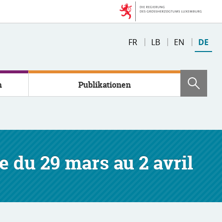
Changer
FR
LB
EN
DE
de
langue
m
Publikationen
Such
e du 29 mars au 2 avril