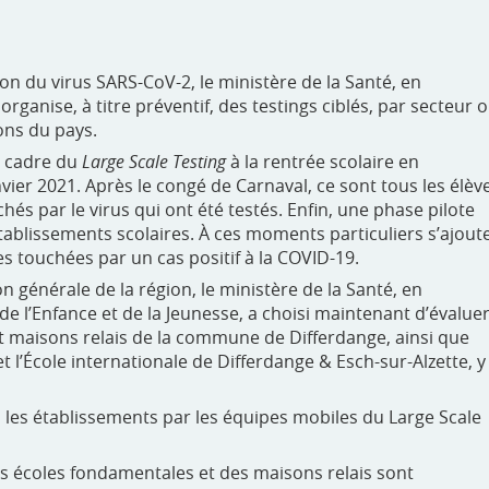
ion du virus SARS-CoV-2, le ministère de la Santé, en
ganise, à titre préventif, des testings ciblés, par secteur 
ons du pays.
le cadre du
Large Scale Testing
à la rentrée scolaire en
ier 2021. Après le congé de Carnaval, ce sont tous les élèv
és par le virus qui ont été testés. Enfin, une phase pilote
établissements scolaires. À ces moments particuliers s’ajout
es touchées par un cas positif à la COVID-19.
n générale de la région, le ministère de la Santé, en
de l’Enfance et de la Jeunesse, a choisi maintenant d’évalue
pt maisons relais de la commune de Differdange, ainsi que
 l’École internationale de Differdange & Esch-sur-Alzette, y
ans les établissements par les équipes mobiles du Large Scale
es écoles fondamentales et des maisons relais sont