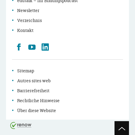
edutalk – Ihr Bildungspodcast
Newsletter
Verzeichnis
Kontakt
Retrouvez
Youtube
LinkedIn
nous
sur
Facebook
Sitemap
Autres sites web
Barrierefreiheit
Rechtliche Hinweise
Über diese Website
Seitenan