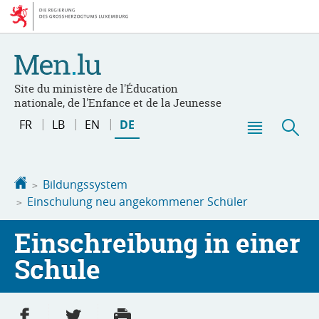
Zur
Zum
Navigation
Inhalt
Site du ministère de l'Éducation
nationale, de l'Enfance et de la Jeunesse
Sprache
FR
LB
EN
DE
wechseln
Haupt-
Suc
Menü
Startseite
Bildungssystem
Einschulung neu angekommener Schüler
Einschreibung in einer
Schule
Partager sur Facebook
Partager sur Twitter
Imprimer
- nouvelle fenêtre
- nouvelle fenêtre