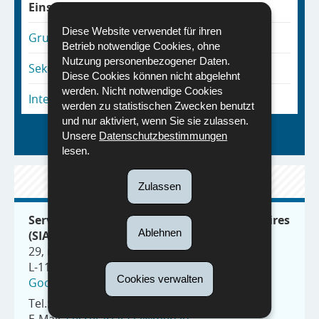
Einschreibung in einer Schule
Diese Website verwendet für ihren
Grundschule
Betrieb notwendige Cookies, ohne
Nutzung personenbezogener Daten.
Sekundarunterricht
Diese Cookies können nicht abgelehnt
werden. Nicht notwendige Cookies
Interkulturelle Vermittler
werden zu statistischen Zwecken benutzt
und nur aktiviert, wenn Sie sie zulassen.
Zurück zur Startseite
Unsere
Datenschutzbestimmungen
lesen.
KONTAKT
Zulassen
Service de l’intégration et de l’accueil scolaires
Ablehnen
(SIA)
29, rue Aldringen
L-1118 Luxemburg
Cookies verwalten
Google Maps
Tel.: (+352) 247-76570
E-Mail:
secretariat.sia@men.lu