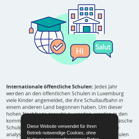
Internationale öffentliche Schulen:
Jedes Jahr
werden an den öffentlichen Schulen in Luxemburg
viele Kinder angemeldet, die ihre Schullaufbahn in
einem anderen Land begonnen haben. Um dieser
hohen Nachfrage gerecht zu werden, werden in den
kommenden Jahren drei neue öffentliche Europäische
Diese Website verwendet für ihren
Schulen eröffnet. Gleichzeitig wird kontinuierlich
Betrieb notwendige Cookies, ohne
analysiert, wie sich der Unterricht an diesen Schulen