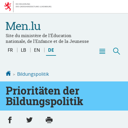
Zur
Zum
Navigation
Inhalt
Site du ministère de l'Éducation
nationale, de l'Enfance et de la Jeunesse
Sprache
FR
LB
EN
DE
wechseln
Haupt-
Suc
Menü
Startseite
Bildungspolitik
Prioritäten der
Bildungspolitik
Partager sur Facebook
Partager sur Twitter
Imprimer
- nouvelle fenêtre
- nouvelle fenêtre