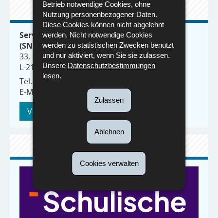
Betrieb notwendige Cookies, ohne
KONTAKT
Nutzung personenbezogener Daten.
Diese Cookies können nicht abgelehnt
Service national de l’éducation inclusive
werden. Nicht notwendige Cookies
(SNEI)
werden zu statistischen Zwecken benutzt
und nur aktiviert, wenn Sie sie zulassen.
33, Rives de Clausen
Unsere
Datenschutzbestimmungen
L-2165 Luxemburg
lesen.
Tel.: (+352) 247-85180
E-Mail:
snei@men.lu
Zulassen
Verzeichnis
Ablehnen
WEBSITE
Cookies verwalten