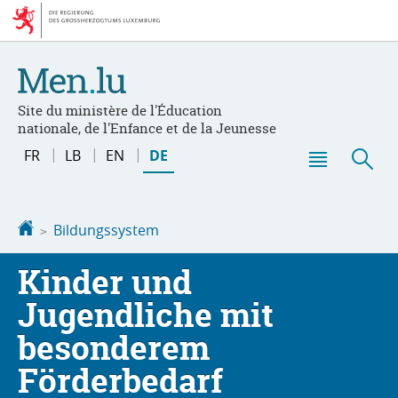
Zur
Zum
Navigation
Inhalt
Site du ministère de l'Éducation
nationale, de l'Enfance et de la Jeunesse
Sprache
FR
LB
EN
DE
wechseln
Haupt-
Suc
Menü
Startseite
Bildungssystem
Kinder und
Jugendliche mit
besonderem
Förderbedarf