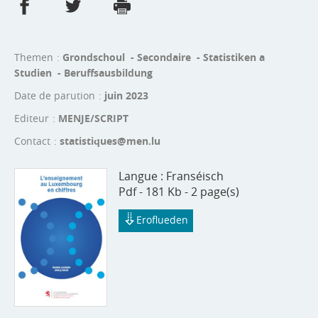
Partager sur Facebook
Partager sur Twitter
Imprimer
- nouvelle fenêtre
- nouvelle fenêtre
Themen
Grondschoul - Secondaire - Statistiken a
Studien - Beruffsausbildung
Date de parution
juin 2023
Editeur
MENJE/SCRIPT
Contact
statistiques@men.lu
Langue :
Franséisch
Pdf - 181 Kb - 2 page(s)
Eroflueden