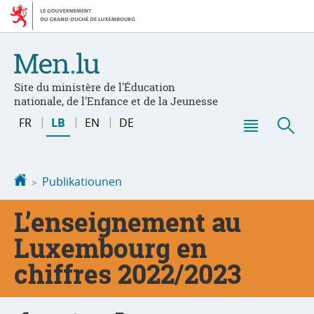
Bei
Aller
den
au
Inhalt
contenu
Site du ministère de l'Éducation
nationale, de l'Enfance et de la Jeunesse
Changer
FR
LB
EN
DE
de
Menu
Sic
langue
principal
Startsäit
Publikatiounen
L’enseignement au
Luxembourg en
chiffres 2022/2023