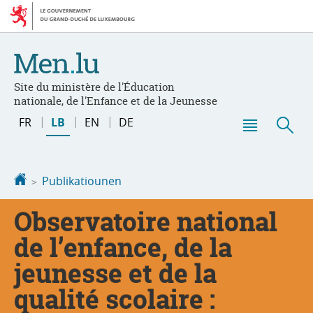
Bei
Aller
den
au
Inhalt
contenu
Site du ministère de l'Éducation
nationale, de l'Enfance et de la Jeunesse
Changer
FR
LB
EN
DE
de
Menu
Sic
langue
principal
Startsäit
Publikatiounen
Observatoire national
de l’enfance, de la
jeunesse et de la
qualité scolaire :