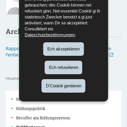
gebrauchen; dës Cookië kënnen net
refuséiert ginn. Net-essentiel Cookië gi fir
statistesch Zwecker benotzt a gi just
aktivéiert, wann Dir se akzeptéiert.
Consultéiert eis
Archive
Dateschutzbestëmmungen
.
Rapports d'activités de l’Observatoire national de
Ech akzeptéieren
l’enfance, de la jeunesse et de la qualité scolaire
Ech refuséieren
Aktualiséiert
06/02/2025
D'Cookië geréieren
Bildungssystem
Bildungspolitik
Menu
Beruffer am Bildungssystem