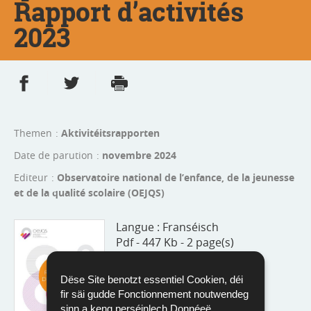
Rapport d’activités
2023
Partager sur Facebook
Partager sur Twitter
Imprimer
- nouvelle fenêtre
- nouvelle fenêtre
Themen
Aktivitéitsrapporten
Date de parution
novembre 2024
Editeur
Observatoire national de l’enfance, de la jeunesse
et de la qualité scolaire (OEJQS)
Langue :
Franséisch
Pdf - 447 Kb - 2 page(s)
Eroflueden
Dëse Site benotzt essentiel Cookien, déi
fir säi gudde Fonctionnement noutwendeg
sinn a keng perséinlech Donnéeë