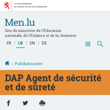
Bei
Aller
den
au
Inhalt
contenu
Site du ministère de l'Éducation
nationale, de l'Enfance et de la Jeunesse
Changer
FR
LB
EN
DE
de
Menu
Sic
langue
principal
Startsäit
Publikatiounen
DAP Agent de sécurité
et de sûreté
Partager sur Facebook
Partager sur Twitter
Imprimer
- nouvelle fenêtre
- nouvelle fenêtre