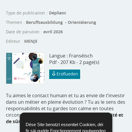
Type de publication
Dépliant
Themen
Beruffsausbildung - Orientéierung
Date de parution
avril 2026
Editeur
MENJE
Langue :
Franséisch
Pdf - 207 Kb - 2 page(s)
Eroflueden
Tu aimes le contact humain et tu as envie de t’investir
dans un métier en pleine évolution ? Tu as le sens des
responsabilités et tu gardes ton calme en toutes
circonstances ? La
formation d'agent de sécurité et
de sûreté
est faite pour toi !
Dëse Site benotzt essentiel Cookien, déi
fir säi gudde Fonctionnement noutwendeg