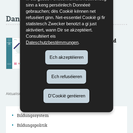
sinn a keng perséinlech Donnéeë
gebrauchen; dës Cookië kënnen net
Dans d'autres langues
refuséiert ginn. Net-essentiel Cookië gi fir
statistesch Zwecker benotzt a gi just
aktivéiert, wann Dir se akzeptéiert.
Consultéiert eis
DAP Fachkraft für Schutz und
Dateschutzbestëmmungen
.
Sicherheit
Ech akzeptéieren
Langue :
Däitsch
Pdf - 207 Kb - 2 page(s)
Eroflueden
Ech refuséieren
Aktualiséiert
20/04/2026
D'Cookië geréieren
Bildungssystem
Bildungspolitik