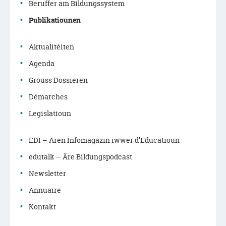
Menu
Beruffer am Bildungssystem
de
Publikatiounen
navigation
Aktualitéiten
principale
Agenda
Grouss Dossieren
Démarches
Legislatioun
EDI – Ären Infomagazin iwwer d’Educatioun
edutalk – Äre Bildungspodcast
Newsletter
Annuaire
Kontakt