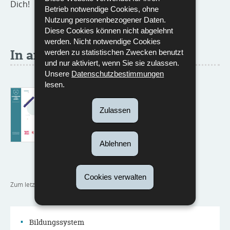
Dich!
Betrieb notwendige Cookies, ohne
Nutzung personenbezogener Daten.
Diese Cookies können nicht abgelehnt
werden. Nicht notwendige Cookies
In anderen Sprachen
werden zu statistischen Zwecken benutzt
und nur aktiviert, wenn Sie sie zulassen.
Unsere
Datenschutzbestimmungen
lesen.
DAP Agent de sécurité et de
sûreté
Zulassen
Sprache :
Französisch
Pdf - 207 KB - 2 Seite(n)
Ablehnen
Herunterladen
Cookies verwalten
Zum letzten Mal aktualisiert am
20/04/2026
Bildungssystem