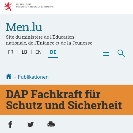
Zur
Zum
Navigation
Inhalt
Site du ministère de l'Éducation
nationale, de l'Enfance et de la Jeunesse
Sprache
FR
LB
EN
DE
wechseln
Haupt-
Suc
Menü
Startseite
Publikationen
DAP Fachkraft für
Schutz und Sicherheit
Partager sur Facebook
Partager sur Twitter
Imprimer
- nouvelle fenêtre
- nouvelle fenêtre