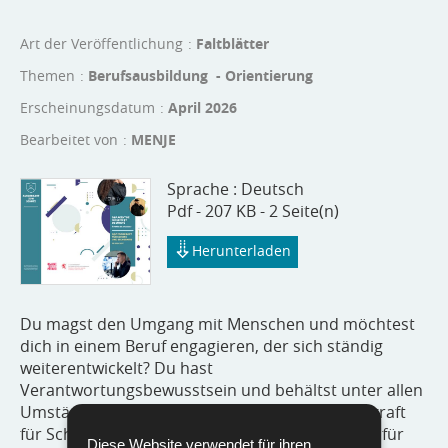
Art der Veröffentlichung
Faltblätter
Themen
Berufsausbildung - Orientierung
Erscheinungsdatum
April 2026
Bearbeitet von
MENJE
Sprache :
Deutsch
Pdf - 207 KB - 2 Seite(n)
Herunterladen
Du magst den Umgang mit Menschen und möchtest
dich in einem Beruf engagieren, der sich ständig
weiterentwickelt? Du hast
Verantwortungsbewusstsein und behältst unter allen
Umständen die Ruhe? Die Ausbildung zur Fachkraft
für Schutz und Sicherheit ist genau das Richtige für
Diese Website verwendet für ihren