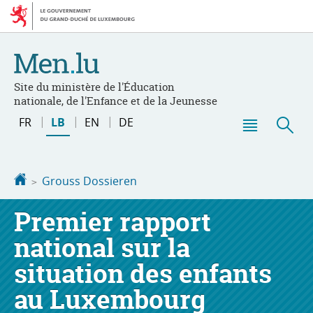
Bei
Aller
den
au
Inhalt
contenu
Site du ministère de l'Éducation
nationale, de l'Enfance et de la Jeunesse
Changer
FR
LB
EN
DE
de
Menu
Sic
langue
principal
Startsäit
Grouss Dossieren
Premier rapport
national sur la
situation des enfants
au Luxembourg