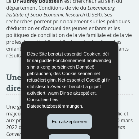
Le
Dr Audrey Bousselin
est chercheur au sein du
département Conditions de vie du
Luxembourg
Institute of Socio-Economic Research
(LISER). Ses
recherches portent principalement sur les politiques
d’éducation et d’accueil des jeunes enfants et les
politiques de conciliation de la vie familiale et de la vie
professionnelle. Elle est l’auteur du chapitre « Les
enfants et leur bien-être : ce qu’en disent les enfants –
Dëse Site benotzt essentiel Cookien, déi
résultats d’une enquête représentative ».
fir säi gudde Fonctionnement noutwendeg
sinn a keng perséinlech Donnéeë
gebrauchen; dës Cookië kënnen net
Une conférence retransmise en
refuséiert ginn. Net-essentiel Cookië gi fir
direct
statistesch Zwecker benotzt a gi just
aktivéiert, wann Dir se akzeptéiert.
Consultéiert eis
Une grande conférence présente les résultats
Dateschutzbestëmmungen
.
majeurs du premier
Kannerbericht
au grand public et
aux professionnels du secteur de l’enfance, le 30 mars
Ech akzeptéieren
2022 de 18 h 30 à 19 h 45 à l’Hémicycle du
European
Convention Center
à Luxembourg-Kirchberg.