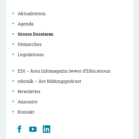
de
navigation
Aktualitéiten
principale
Agenda
Grouss Dossieren
Démarches
Legislatioun
EDI – Ären Infomagazin iwwer d’Educatioun
edutalk – Äre Bildungspodcast
Newsletter
Annuaire
Kontakt
Retrouvez
Youtube
LinkedIn
nous
sur