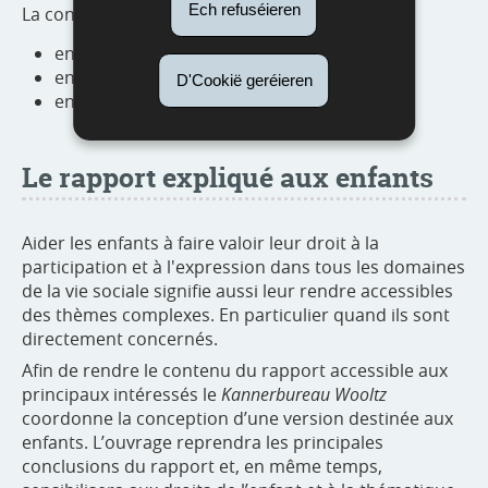
Ech refuséieren
La conférence peut être visionnée en ligne :
en allemand ;
en français ;
D'Cookië geréieren
en version originale.
Le rapport expliqué aux enfants
Aider les enfants à faire valoir leur droit à la
participation et à l'expression dans tous les domaines
de la vie sociale signifie aussi leur rendre accessibles
des thèmes complexes. En particulier quand ils sont
directement concernés.
Afin de rendre le contenu du rapport accessible aux
principaux intéressés le
Kannerbureau Wooltz
coordonne la conception d’une version destinée aux
enfants. L’ouvrage reprendra les principales
conclusions du rapport et, en même temps,