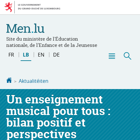
Bei
Aller
den
au
Inhalt
contenu
Site du ministère de l'Éducation
nationale, de l'Enfance et de la Jeunesse
Changer
FR
LB
EN
DE
de
Menu
Sic
langue
principal
Startsäit
Aktualitéiten
Un enseignement
musical pour tous :
bilan positif et
perspectives