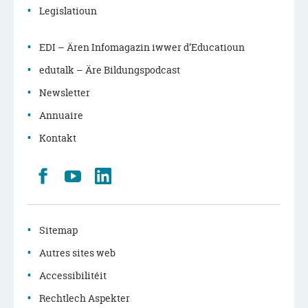
Legislatioun
EDI – Ären Infomagazin iwwer d’Educatioun
edutalk – Äre Bildungspodcast
Newsletter
Annuaire
Kontakt
Retrouvez
Youtube
LinkedIn
nous
sur
Facebook
Sitemap
Autres sites web
Accessibilitéit
Rechtlech Aspekter