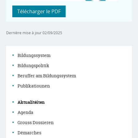
Télécharger le PDF
Dernière mise à jour
02/09/2025
Bildungssystem
Bildungspolitik
Menu
Beruffer am Bildungssystem
de
Publikatiounen
navigation
Aktualitéiten
principale
Agenda
Grouss Dossieren
Démarches