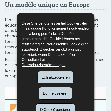
Un modèle unique en Europe
L’enseignement musical étant un pilier du paysage
Dëse Site benotzt essentiel Cookien, déi
éducatif au Luxembourg, ces mesures s’inscrivent
fir säi gudde Fonctionnement noutwendeg
dans la politique de promotion de l’égalité des
sinn a keng perséinlech Donnéeë
chances. Elles garantissent que l’accès à
gebrauchen; dës Cookië kënnen net
l’enseignement musical ne soit pas un privilège
refuséiert ginn. Net-essentiel Cookië gi fir
réservé à une minorité, mais un droit réel pour
statistesch Zwecker benotzt a gi just
l’ensemble de la société, enfants, jeunes et adultes.
aktivéiert, wann Dir se akzeptéiert.
Par cette vision ambitieuse et la valorisation affirmée
Consultéiert eis
de l’enseignement musical, le modèle
Dateschutzbestëmmungen
.
luxembourgeois demeure unique à l’échelle
européenne.
Ech akzeptéieren
TÉLÉCHARGEMENT
Ech refuséieren
D'Cookië geréieren