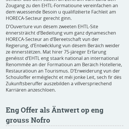
Zougang zu den EHTL-Formatioune vereinfachen an
dem wuessende Besoin u qualifizéierte Fachleit am
HORECA-Secteur gerecht ginn.
D’Ouverture vun dësem zweeten EHTL-Site
ënnersträicht d’Bedeitung vum ganz dynameschen
HORECA-Secteur an d’Bereetschaft vun der
Regierung, d’Entwécklung vun dësem Beräich weider
ze ënnerstëtzen. Mat hirer 75-järeger Erfarung
genéisst d’EHTL eng staark national an international
Renommée an der Formatioun am Beräich Hotellerie,
Restauratioun an Tourismus. D’Erweiderung vun der
Schouloffer erméiglecht et méi jonke Leit, sech fir dës
Zukunftsberuffer auszebilden a villverspriechend
Karriären anzeschloen.
Eng Offer als Äntwert op eng
grouss Nofro