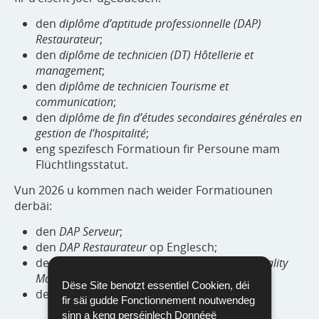
den
diplôme d’aptitude professionnelle (DAP)
Restaurateur
;
den
diplôme de technicien (DT) Hôtellerie et
management
;
den
diplôme de technicien Tourisme et
communication
;
den
diplôme de fin d’études secondaires générales en
gestion de l’hospitalité
;
eng spezifesch Formatioun fir Persoune mam
Flüchtlingsstatut.
Vun 2026 u kommen nach weider Formatiounen
derbäi:
den
DAP Serveur
;
den
DAP Restaurateur
op Englesch;
de
Brevet de Technicien Supérieur (BTS) Hospitality
Management
;
Dëse Site benotzt essentiel Cookien, déi
de
BTS Tourisme et communication
.
fir säi gudde Fonctionnement noutwendeg
sinn a keng perséinlech Donnéeë