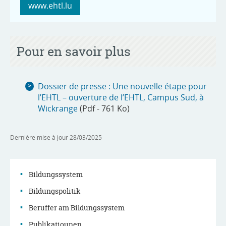
www.ehtl.lu
Pour en savoir plus
Dossier de presse : Une nouvelle étape pour
l’EHTL – ouverture de l’EHTL, Campus Sud, à
Wickrange
(Pdf - 761 Ko)
Dernière mise à jour
28/03/2025
Bildungssystem
Bildungspolitik
Menu
Beruffer am Bildungssystem
Publikatiounen