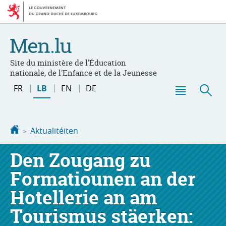
Bei
Aller
den
au
Inhalt
contenu
Site du ministère de l'Éducation
nationale, de l'Enfance et de la Jeunesse
Changer
FR
LB
EN
DE
de
Menu
Sic
langue
principal
Startsäit
Aktualitéiten
Den Zougang zu
Formatiounen an der
Hotellerie an am
Tourismus stäerken: