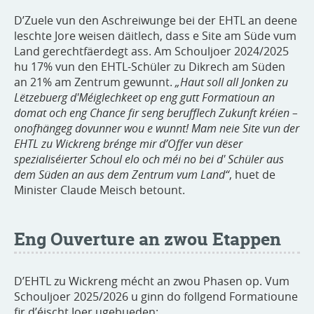
D’Zuele vun den Aschreiwunge bei der EHTL an deene
leschte Jore weisen däitlech, dass e Site am Süde vum
Land gerechtfäerdegt ass. Am Schouljoer 2024/2025
hu 17% vun den EHTL-Schüler zu Dikrech am Süden
an 21% am Zentrum gewunnt.
„Haut soll all Jonken zu
Lëtzebuerg d'Méiglechkeet op eng gutt Formatioun an
domat och eng Chance fir seng berufflech Zukunft kréien –
onofhängeg dovunner wou e wunnt! Mam neie Site vun der
EHTL zu Wickreng brénge mir d’Offer vun dëser
spezialiséierter Schoul elo och méi no bei d' Schüler aus
dem Süden an aus dem Zentrum vum Land“
, huet de
Minister Claude Meisch betount.
Eng Ouverture an zwou Etappen
D’EHTL zu Wickreng mécht an zwou Phasen op. Vum
Schouljoer 2025/2026 u ginn do follgend Formatioune
fir d’éischt Joer ugebueden: