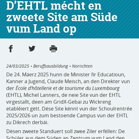
D’EHTL mécht en
zweete Site am Süde
vum Land op
Partager sur Facebook
Partager sur Twitter
Imprimer
- nouvelle fenêtre
- nouvelle fenêtre
24/03/2025
• Beruffsausbildung • Noriichten
De 24. Mäerz 2025 hunn de Minister fir Educatioun,
Kanner a Jugend, Claude Meisch, an den Direkter vun
der
École d’hôtellerie et de tourisme du Luxembourg
(EHTL), Michel Lanners, de neie Site vun der EHTL
virgestallt, deen am GridX-Gebai zu Wickreng
etabléiert gëtt. Dëse Site kënnt vun der Schoulrentrée
2025/2026 un zum bestoende Campus vun der EHTL
zu Dikrech derbäi.
Dësen zweete Standuert soll zwee Ziler erfëllen: De
Schüler aus dem Süden an Zentrum vum Land den