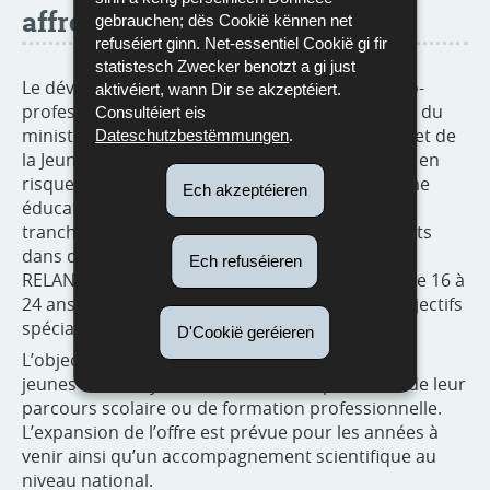
affrontant l’échec scolaire
gebrauchen; dës Cookië kënnen net
refuséiert ginn. Net-essentiel Cookië gi fir
statistesch Zwecker benotzt a gi just
Le développement des Centres d’insertion socio-
aktivéiert, wann Dir se akzeptéiert.
professionnelle (CISP) est une des pistes phares du
Consultéiert eis
ministère de l’Éducation nationale, de l’Enfance et de
Dateschutzbestëmmungen
.
la Jeunesse pour réagir à la détresse des jeunes en
risque ou en situation de décrochage du système
Ech akzeptéieren
éducatif. L’offre s’adresse à des jeunes de deux
tranches d’âge ; des élèves de 12 à 16 ans, inscrits
dans des classes spécialisées nommées Classes
Ech refuséieren
RELANCE et des élèves ou jeunes décrocheurs de 16 à
24 ans accomplis, inscrits dans des classes à objectifs
spéciaux nommées Classes RECONNECT.
D'Cookië geréieren
L’objectif de ces classes est la réconciliation des
jeunes avec le système scolaire et la poursuite de leur
parcours scolaire ou de formation professionnelle.
L’expansion de l’offre est prévue pour les années à
venir ainsi qu’un accompagnement scientifique au
niveau national.