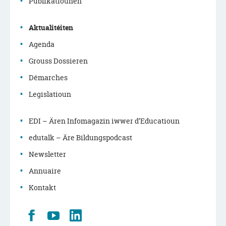
de
Publikatiounen
navigation
Aktualitéiten
principale
Agenda
Grouss Dossieren
Démarches
Legislatioun
EDI – Ären Infomagazin iwwer d’Educatioun
edutalk – Äre Bildungspodcast
Newsletter
Annuaire
Kontakt
Retrouvez
Youtube
LinkedIn
nous