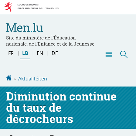
Bei
Aller
den
au
Inhalt
contenu
Site du ministère de l'Éducation
nationale, de l'Enfance et de la Jeunesse
Changer
FR
LB
EN
DE
de
Menu
Sic
langue
principal
Startsäit
Aktualitéiten
Diminution continue
du taux de
décrocheurs