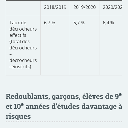
2018/2019
2019/2020
2020/2021
Taux de
6,7 %
5,7 %
6,4 %
décrocheurs
effectifs
(total des
décrocheurs
–
décrocheurs
réinscrits)
e
Redoublants, garçons, élèves de 9
e
et 10
années d’études davantage à
risques