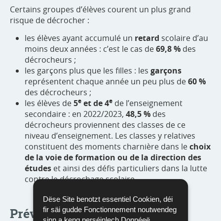
Certains groupes d’élèves courent un plus grand
risque de décrocher :
les élèves ayant accumulé un
retard
scolaire d’au
moins deux années : c’est le cas de
69,8 %
des
décrocheurs ;
les garçons plus que les filles : les
garçons
représentent chaque année un peu plus de
60 %
des décrocheurs ;
e
e
les élèves de
5
et de 4
de l’enseignement
secondaire : en 2022/2023,
48,5 %
des
décrocheurs proviennent des classes de ce
niveau d’enseignement. Les classes y relatives
constituent des moments charnière dans le
choix
de la voie de formation ou de la direction des
études
et ainsi des défis particuliers dans la lutte
contre le décrochage scolaire.
Dëse Site benotzt essentiel Cookien, déi
fir säi gudde Fonctionnement noutwendeg
Prévenir le décrochage en
sinn a keng perséinlech Donnéeë