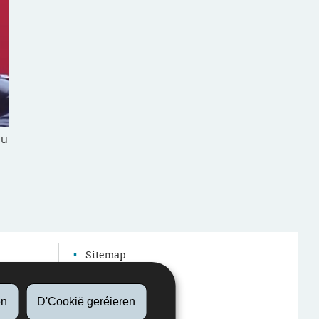
du
Sitemap
Autres sites web
Accessibilitéit
en
D'Cookië geréieren