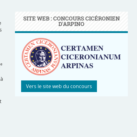
SITE WEB : CONCOURS CICÉRONIEN
e
D'ARPINO
s
e
2
 à
Vers le site web du concours
t