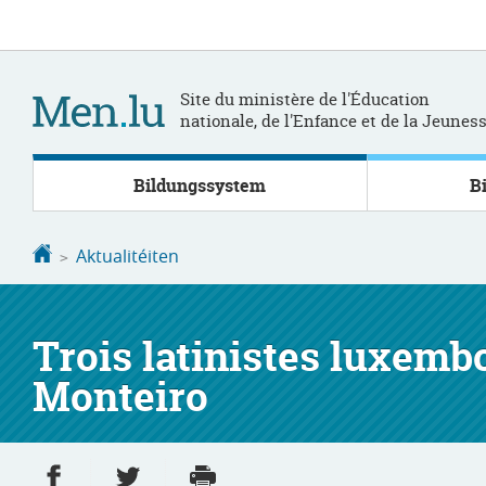
Bei
Aller
den
au
Inhalt
contenu
Site du ministère de l'Éducation
nationale, de l'Enfance et de la Jeunes
Bildungssystem
B
Startsäit
Aktualitéiten
Trois latinistes luxemb
Monteiro
Partager sur Facebook
Partager sur Twitter
Imprimer
- nouvelle fenêtre
- nouvelle fenêtre