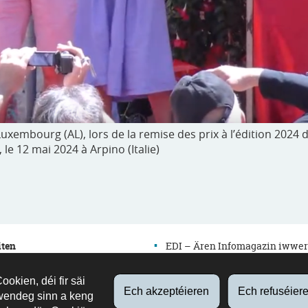
Luxembourg (AL), lors de la remise des prix à l’édition 2024 
e 12 mai 2024 à Arpino (Italie)
iten
EDI – Ären Infomagazin iwwer
d’Educatioun
okien, déi fir säi
edutalk – Äre Bildungspodcast
ossieren
Ech akzeptéieren
Ech refuséier
wendeg sinn a keng
Newsletter