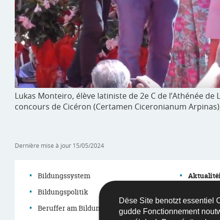
Lukas Monteiro, élève latiniste de 2e C de l’Athénée de 
concours de Cicéron (Certamen Ciceronianum Arpinas), l
Dernière mise à jour
15/05/2024
Bildungssystem
Aktualité
Bildungspolitik
Agenda
Dëse Site benotzt essentiel Co
Menu
Beruffer am Bildungssystem
Grouss D
gudde Fonctionnement nout