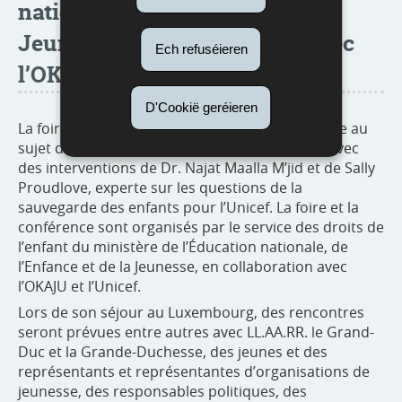
nationale, de l’Enfance et de la
Jeunesse, en collaboration avec
Ech refuséieren
l’OKAJU et l’Unicef
D'Cookië geréieren
La foire sera suivie d’une conférence thématique au
sujet des concepts de protection de l’enfance avec
des interventions de Dr. Najat Maalla M’jid et de Sally
Proudlove, experte sur les questions de la
sauvegarde des enfants pour l’Unicef. La foire et la
conférence sont organisés par le service des droits de
l’enfant du ministère de l’Éducation nationale, de
l’Enfance et de la Jeunesse, en collaboration avec
l’OKAJU et l’Unicef.
Lors de son séjour au Luxembourg, des rencontres
seront prévues entre autres avec LL.AA.RR. le Grand-
Duc et la Grande-Duchesse, des jeunes et des
représentants et représentantes d’organisations de
jeunesse, des responsables politiques, des