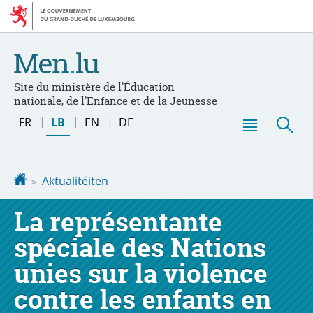
Bei
Aller
den
au
Inhalt
contenu
Site du ministère de l'Éducation
nationale, de l'Enfance et de la Jeunesse
Changer
FR
LB
EN
DE
de
Menu
Sic
langue
principal
Startsäit
Aktualitéiten
La représentante
spéciale des Nations
unies sur la violence
contre les enfants en