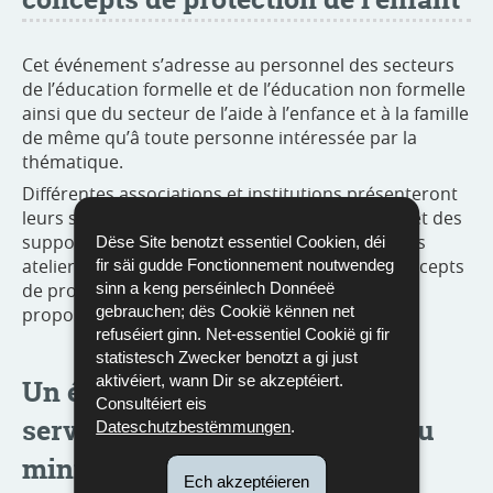
Cet événement s’adresse au personnel des secteurs
de l’éducation formelle et de l’éducation non formelle
ainsi que du secteur de l’aide à l’enfance et à la famille
de même qu’â toute personne intéressée par la
thématique.
Différentes associations et institutions présenteront
leurs services ainsi que du matériel didactique et des
supports d’information et de sensibilisation. Des
Dëse Site benotzt essentiel Cookien, déi
ateliers et des projets pédagogiques sur les concepts
fir säi gudde Fonctionnement noutwendeg
de protection de l’enfant et des jeunes seront
sinn a keng perséinlech Donnéeë
gebrauchen; dës Cookië kënnen net
proposés en amont de la conférence.
refuséiert ginn. Net-essentiel Cookië gi fir
statistesch Zwecker benotzt a gi just
aktivéiert, wann Dir se akzeptéiert.
Un événement organisé par le
Consultéiert eis
service des droits de l’enfant du
Dateschutzbestëmmungen
.
ministère de l’Éducation
Ech akzeptéieren