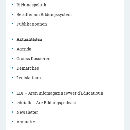
Bildungspolitik
Menu
Beruffer am Bildungssystem
de
Publikatiounen
navigation
Aktualitéiten
principale
Agenda
Grouss Dossieren
Démarches
Legislatioun
EDI – Ären Infomagazin iwwer d’Educatioun
edutalk – Äre Bildungspodcast
Newsletter
Annuaire