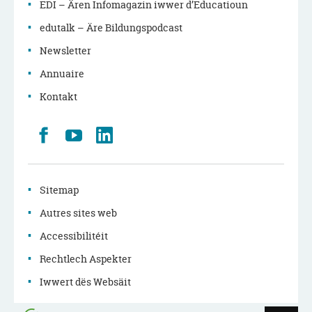
EDI – Ären Infomagazin iwwer d’Educatioun
edutalk – Äre Bildungspodcast
Newsletter
Annuaire
Kontakt
Retrouvez
Youtube
LinkedIn
nous
sur
Facebook
Sitemap
Autres sites web
Accessibilitéit
Rechtlech Aspekter
Iwwert dës Websäit