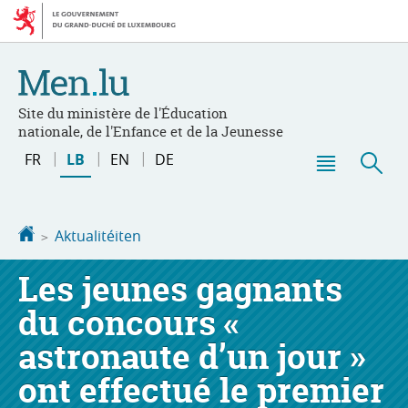
Bei
Aller
den
au
Inhalt
contenu
Site du ministère de l'Éducation
nationale, de l'Enfance et de la Jeunesse
Changer
FR
LB
EN
DE
de
Menu
Sic
langue
principal
Startsäit
Aktualitéiten
Les jeunes gagnants
du concours «
astronaute d’un jour »
ont effectué le premier