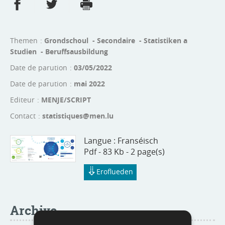
Partager sur Facebook
Partager sur Twitter
Imprimer
- nouvelle fenêtre
- nouvelle fenêtre
Themen
Grondschoul - Secondaire - Statistiken a
Studien - Beruffsausbildung
Date de parution
03/05/2022
Date de parution
mai 2022
Editeur
MENJE/SCRIPT
Contact
statistiques@men.lu
Langue :
Franséisch
Pdf - 83 Kb - 2 page(s)
Eroflueden
Archive