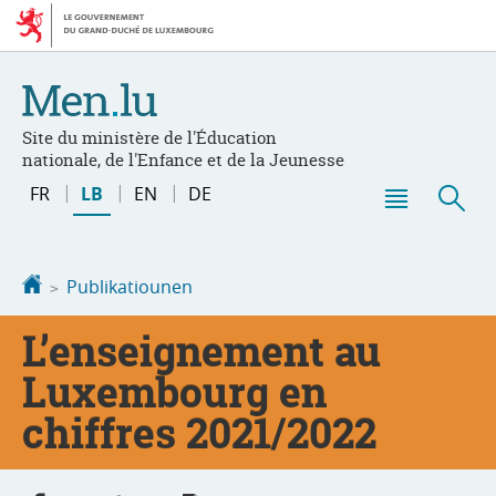
Bei
Aller
den
au
Inhalt
contenu
Site du ministère de l'Éducation
nationale, de l'Enfance et de la Jeunesse
Changer
FR
LB
EN
DE
de
Menu
Sic
langue
principal
Startsäit
Publikatiounen
L’enseignement au
Luxembourg en
chiffres 2021/2022