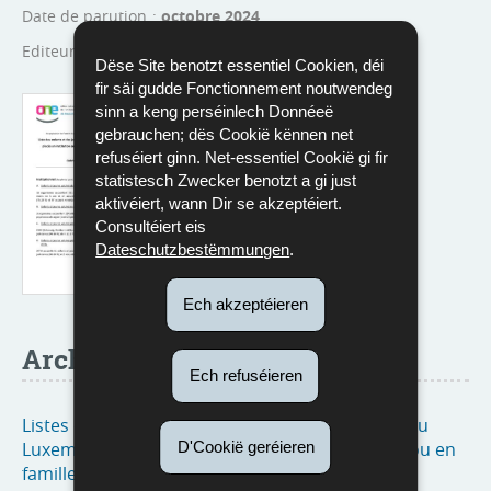
Date de parution
octobre 2024
Editeur
MENJE / ONE
Dëse Site benotzt essentiel Cookien, déi
fir säi gudde Fonctionnement noutwendeg
Langue :
Franséisch
sinn a keng perséinlech Donnéeë
Pdf - 253 Kb - 4 page(s)
gebrauchen; dës Cookië kënnen net
refuséiert ginn. Net-essentiel Cookië gi fir
Eroflueden
statistesch Zwecker benotzt a gi just
aktivéiert, wann Dir se akzeptéiert.
Consultéiert eis
Dateschutzbestëmmungen
.
Ech akzeptéieren
Archive
Ech refuséieren
Listes des enfants et des jeunes adultes vivant au
Luxembourg accueillis ou placés en institution ou en
D'Cookië geréieren
famille d’accueil