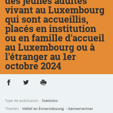
des jeunes adultes
vivant au Luxembourg
qui sont accueillis,
placés en institution
ou en famille d'accueil
au Luxembourg ou à
l'étranger au 1er
octobre 2024
Partager sur Facebook
Partager sur Twitter
Imprimer
- nouvelle fenêtre
- nouvelle fenêtre
Type de publication
Statistics
Themen
Hëllef an Ënnerstëtzung - Kannerrechter