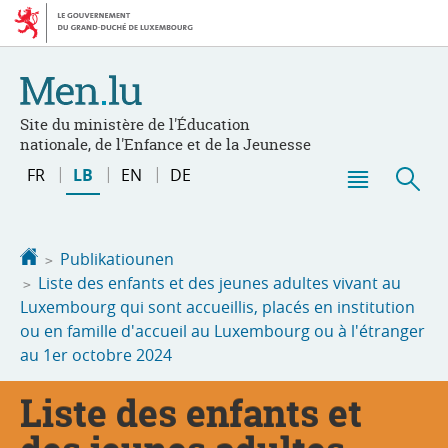
Bei
Aller
den
au
Inhalt
contenu
Site du ministère de l'Éducation
nationale, de l'Enfance et de la Jeunesse
Changer
FR
LB
EN
DE
de
Menu
Sic
langue
principal
Startsäit
Publikatiounen
Liste des enfants et des jeunes adultes vivant au
Luxembourg qui sont accueillis, placés en institution
ou en famille d'accueil au Luxembourg ou à l'étranger
au 1er octobre 2024
Liste des enfants et