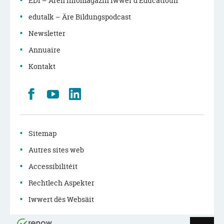
EDI – Ären Infomagazin iwwer d’Educatioun
edutalk – Äre Bildungspodcast
Newsletter
Annuaire
Kontakt
Retrouvez
Youtube
LinkedIn
nous
sur
Facebook
Sitemap
Autres sites web
Accessibilitéit
Rechtlech Aspekter
Iwwert dës Websäit
Haut