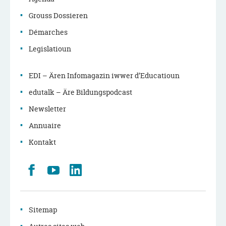
Grouss Dossieren
Démarches
Legislatioun
EDI – Ären Infomagazin iwwer d’Educatioun
edutalk – Äre Bildungspodcast
Newsletter
Annuaire
Kontakt
Retrouvez
Youtube
LinkedIn
nous
sur
Facebook
Sitemap