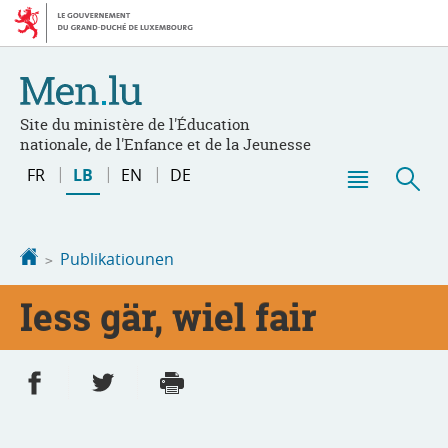
Bei
Aller
den
au
Inhalt
contenu
Site du ministère de l'Éducation
nationale, de l'Enfance et de la Jeunesse
Changer
FR
LB
EN
DE
de
Menu
Sic
langue
principal
Startsäit
Publikatiounen
Iess gär, wiel fair
Partager sur Facebook
Partager sur Twitter
Imprimer
- nouvelle fenêtre
- nouvelle fenêtre