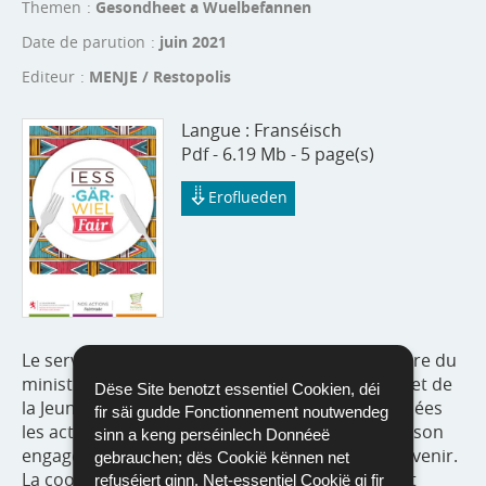
Themen
Gesondheet a Wuelbefannen
Date de parution
juin 2021
Editeur
MENJE / Restopolis
Langue :
Franséisch
Pdf - 6.19 Mb - 5 page(s)
Eroflueden
Le service de restauration scolaire et universitaire du
ministère de l’Éducation nationale, de l’Enfance et de
Dëse Site benotzt essentiel Cookien, déi
la Jeunesse soutient depuis de nombreuses années
fir säi gudde Fonctionnement noutwendeg
les actions de
Fairtrade Lëtzebuerg
et poursuivra son
sinn a keng perséinlech Donnéeë
engagement envers le commerce équitable à l’avenir.
gebrauchen; dës Cookië kënnen net
La coopération prometteuse entre Restopolis et
refuséiert ginn. Net-essentiel Cookië gi fir