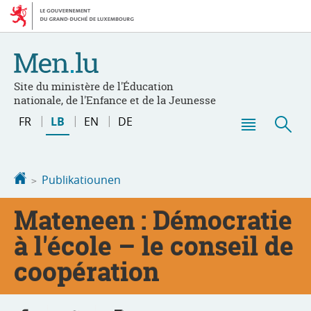
Bei
Aller
den
au
Inhalt
contenu
Site du ministère de l'Éducation
nationale, de l'Enfance et de la Jeunesse
Changer
FR
LB
EN
DE
de
Menu
Sic
langue
principal
Startsäit
Publikatiounen
Mateneen : Démocratie
à l'école – le conseil de
coopération