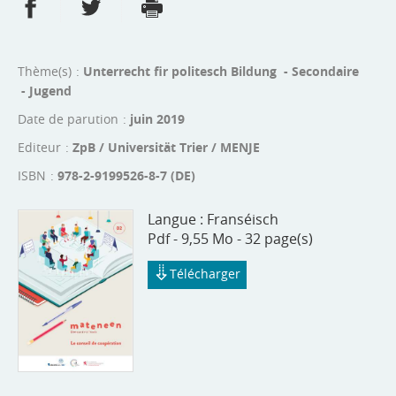
Partager sur Facebook
Partager sur Twitter
Imprimer
- nouvelle fenêtre
- nouvelle fenêtre
Thème(s)
Unterrecht fir politesch Bildung - Secondaire
- Jugend
Date de parution
juin 2019
Editeur
ZpB / Universität Trier / MENJE
ISBN
978-2-9199526-8-7 (DE)
Langue :
Franséisch
Pdf - 9,55 Mo - 32 page(s)
Télécharger