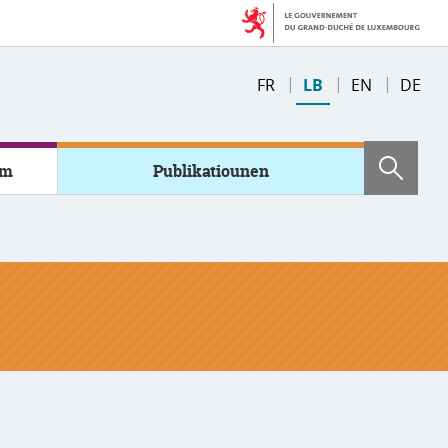
Changer
FR
LB
EN
DE
de
langue
em
Publikatiounen
Sich