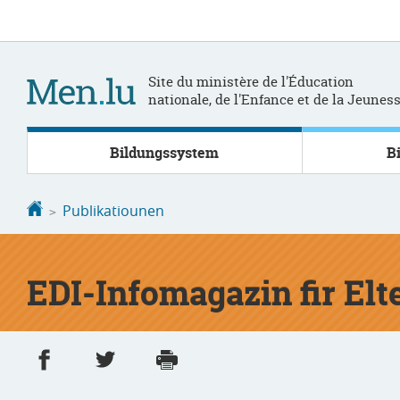
Bei
Aller
den
au
Inhalt
contenu
Site du ministère de l'Éducation
nationale, de l'Enfance et de la Jeunes
Bildungssystem
B
Startsäit
Publikatiounen
EDI-Infomagazin fir Elte
Partager sur Facebook
Partager sur Twitter
Imprimer
- nouvelle fenêtre
- nouvelle fenêtre