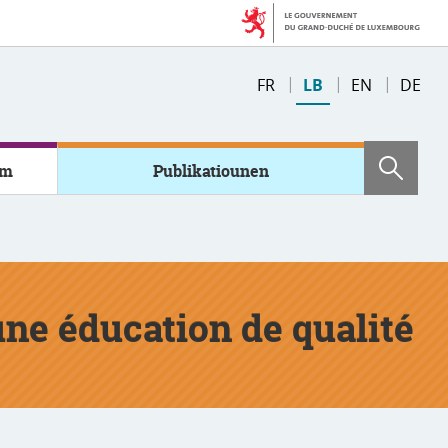
Changer
FR
LB
EN
DE
de
langue
em
Publikatiounen
Sich
une éducation de qualité