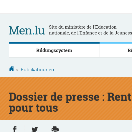
Bei
Aller
den
au
Inhalt
contenu
Site du ministère de l'Éducation
nationale, de l'Enfance et de la Jeunes
Bildungssystem
B
Startsäit
Publikatiounen
Dossier de presse : Ren
pour tous
Partager sur Facebook
Partager sur Twitter
Imprimer
- nouvelle fenêtre
- nouvelle fenêtre