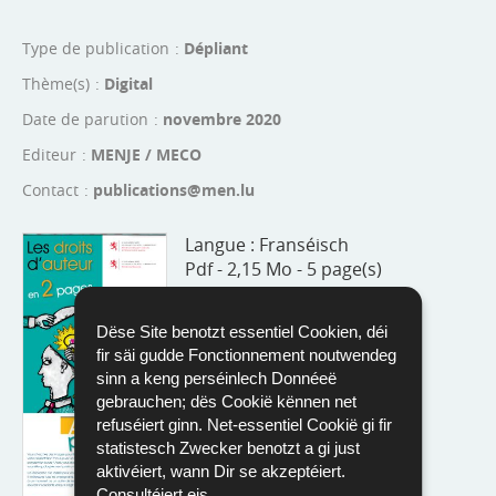
Type de publication
Dépliant
Thème(s)
Digital
Date de parution
novembre 2020
Editeur
MENJE / MECO
Contact
publications@men.lu
Langue :
Franséisch
Pdf - 2,15 Mo - 5 page(s)
Télécharger
Dëse Site benotzt essentiel Cookien, déi
fir säi gudde Fonctionnement noutwendeg
sinn a keng perséinlech Donnéeë
gebrauchen; dës Cookië kënnen net
refuséiert ginn. Net-essentiel Cookië gi fir
statistesch Zwecker benotzt a gi just
aktivéiert, wann Dir se akzeptéiert.
Consultéiert eis