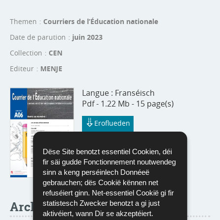
Themen
Courriers de l’Éducation nationale
Date de parution
juin 2023
Collection
CEN
Editeur
MENJE
Langue :
Franséisch
Pdf - 1.22 Mb - 15 page(s)
Eroflueden
Dëse Site benotzt essentiel Cookien, déi
fir säi gudde Fonctionnement noutwendeg
sinn a keng perséinlech Donnéeë
gebrauchen; dës Cookië kënnen net
refuséiert ginn. Net-essentiel Cookië gi fir
Archive :
statistesch Zwecker benotzt a gi just
aktivéiert, wann Dir se akzeptéiert.