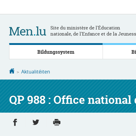
Bei
Aller
den
au
Inhalt
contenu
Site du ministère de l'Éducation
nationale, de l'Enfance et de la Jeunes
Bildungssystem
B
Startsäit
Aktualitéiten
QP 988 : Office national
Partager sur Facebook
Partager sur Twitter
Imprimer
- nouvelle fenêtre
- nouvelle fenêtre