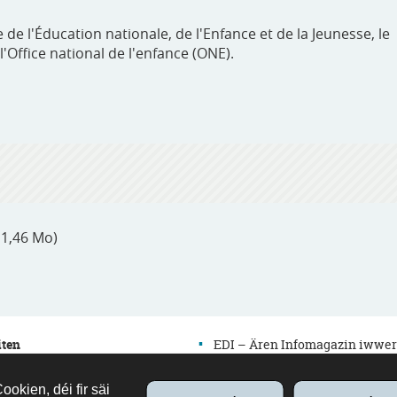
de l'Éducation nationale, de l'Enfance et de la Jeunesse, le
'Office national de l'enfance (ONE).
- 1,46 Mo)
iten
EDI – Ären Infomagazin iwwer
d’Educatioun
edutalk – Äre Bildungspodcast
okien, déi fir säi