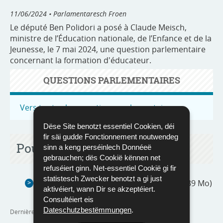
11/06/2024
• Parlamentaresch Froen
Le député Ben Polidori a posé à Claude Meisch,
ministre de l’Éducation nationale, de l’Enfance et de la
Jeunesse, le 7 mai 2024, une question parlementaire
concernant la formation d'éducateur.
QUESTIONS PARLEMENTAIRES
Vers toutes les questions parlementaires
Dëse Site benotzt essentiel Cookien, déi
fir säi gudde Fonctionnement noutwendeg
Pour en savoir plus
sinn a keng perséinlech Donnéeë
gebrauchen; dës Cookië kënnen net
refuséiert ginn. Net-essentiel Cookië gi fir
statistesch Zwecker benotzt a gi just
QP 696 : Formation d'éducateur
(Pdf - 1,39 Mo)
aktivéiert, wann Dir se akzeptéiert.
Consultéiert eis
Dateschutzbestëmmungen
.
Dernière mise à jour
11/06/2024