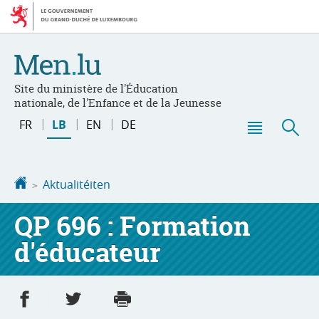
Bei
Aller
den
au
Inhalt
contenu
Site du ministère de l'Éducation
nationale, de l'Enfance et de la Jeunesse
Changer
FR
LB
EN
DE
de
Menu
Sic
langue
principal
Startsäit
Aktualitéiten
QP 696 : Formation
d'éducateur
Partager sur Facebook
Partager sur Twitter
Imprimer
- nouvelle fenêtre
- nouvelle fenêtre