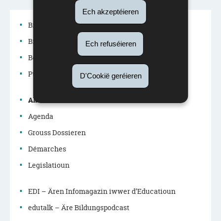
Ech akzeptéieren
Bildungssystem
Bildungspolitik
Ech refuséieren
Menu
Beruffer am Bildungssystem
de
Publikatiounen
D'Cookië geréieren
navigation
Aktualitéiten
principale
Agenda
Grouss Dossieren
Démarches
Legislatioun
EDI – Ären Infomagazin iwwer d’Educatioun
edutalk – Äre Bildungspodcast