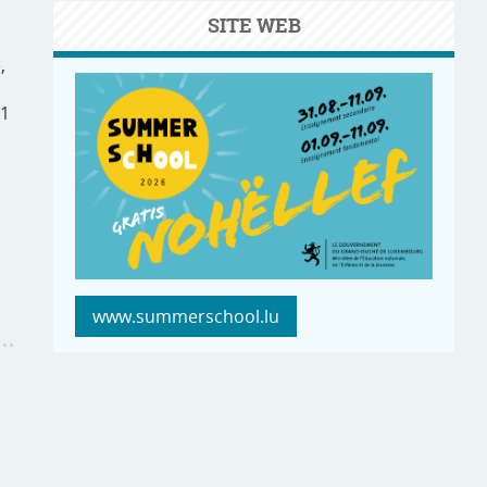
SITE WEB
,
11
www.summerschool.lu