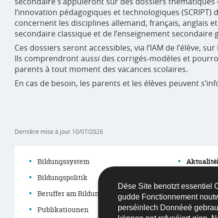
secondaire s’appuieront sur des dossiers thématiques é
l’innovation pédagogiques et technologiques (SCRIPT) d
concernent les disciplines allemand, français, anglais 
secondaire classique et de l’enseignement secondaire g
Ces dossiers seront accessibles, via l’IAM de l’élève, su
Ils comprendront aussi des corrigés-modèles et pourro
parents à tout moment des vacances scolaires.
En cas de besoin, les parents et les élèves peuvent s’i
Dernière mise à jour
10/07/2026
Bildungssystem
Aktualité
Bildungspolitik
Agenda
Dëse Site benotzt essentiel Co
Menu
Beruffer am Bildungssystem
Grouss D
gudde Fonctionnement nout
perséinlech Donnéeë gebrau
de
Publikatiounen
Démarch