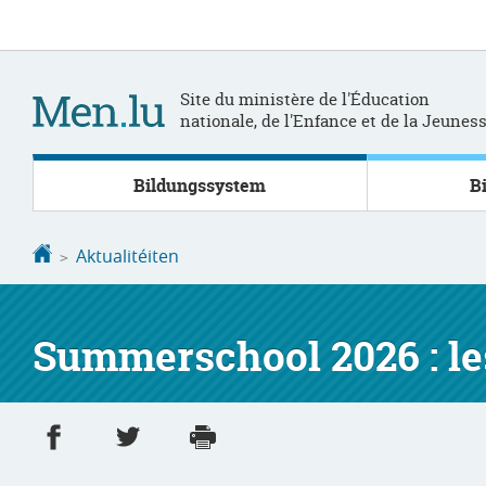
Bei
Aller
den
au
Inhalt
contenu
Site du ministère de l'Éducation
nationale, de l'Enfance et de la Jeunes
Bildungssystem
B
Startsäit
Aktualitéiten
Summerschool 2026 : les
Partager sur Facebook
Partager sur Twitter
Imprimer
- nouvelle fenêtre
- nouvelle fenêtre