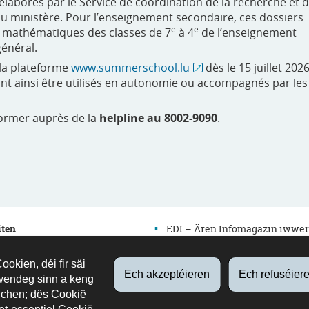
laborés par le Service de coordination de la recherche et 
u ministère. Pour l’enseignement secondaire, ces dossiers
e
e
et mathématiques des classes de 7
à 4
de l’enseignement
énéral.
r la plateforme
www.summerschool.lu
dès le 15 juillet 2026
nt ainsi être utilisés en autonomie ou accompagnés par les
nformer auprès de la
helpline au 8002-9090
.
iten
EDI – Ären Infomagazin iwwer
d’Educatioun
edutalk – Äre Bildungspodcast
okien, déi fir säi
ossieren
Ech akzeptéieren
Ech refuséier
wendeg sinn a keng
Newsletter
chen; dës Cookië
es