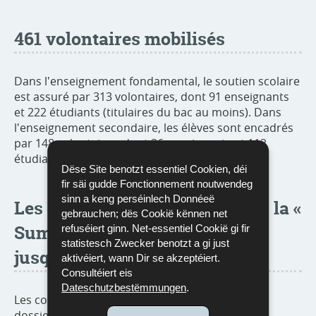
461 volontaires mobilisés
Dans l'enseignement fondamental, le soutien scolaire
est assuré par 313 volontaires, dont 91 enseignants
et 222 étudiants (titulaires du bac au moins). Dans
l'enseignement secondaire, les élèves sont encadrés
par 148 volontaires, dont 36 enseignants et 112
étudiants (titulaires du bac au moins).
Dëse Site benotzt essentiel Cookien, déi
fir säi gudde Fonctionnement noutwendeg
sinn a keng perséinlech Donnéeë
Les dossiers thématiques pour la «
gebrauchen; dës Cookië kënnen net
Summerschool
» disponibles
refuséiert ginn. Net-essentiel Cookië gi fir
statistesch Zwecker benotzt a gi just
jusqu’au 15 septembre
aktivéiert, wann Dir se akzeptéiert.
Consultéiert eis
Dateschutzbestëmmungen
.
Les cours de la
Summerschool
s'appuient sur les
dossiers thématiques élaborés par le Service de