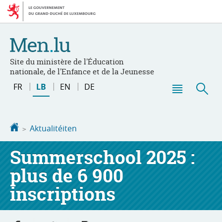
Bei
Aller
den
au
Inhalt
contenu
Site du ministère de l'Éducation
nationale, de l'Enfance et de la Jeunesse
Changer
FR
LB
EN
DE
de
Menu
Sic
langue
principal
Startsäit
Aktualitéiten
Summerschool 2025 :
plus de 6 900
inscriptions