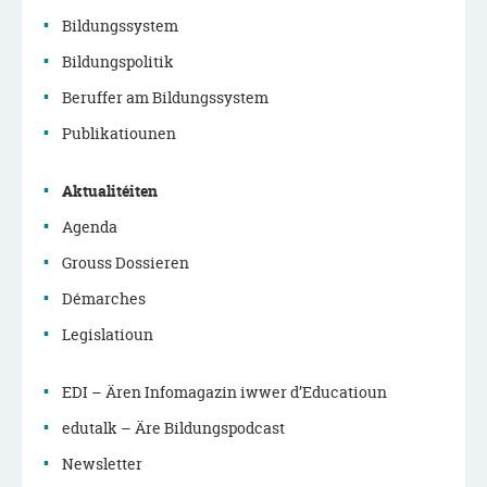
Bildungssystem
Bildungspolitik
Menu
Beruffer am Bildungssystem
de
Publikatiounen
navigation
Aktualitéiten
principale
Agenda
Grouss Dossieren
Démarches
Legislatioun
EDI – Ären Infomagazin iwwer d’Educatioun
edutalk – Äre Bildungspodcast
Newsletter