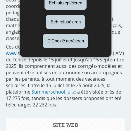
Ech akzeptéieren
coordination de la recherche et de l’innovation
pédagogiques et technologiques (SCRIPT) pour
chaque branche principale (allemand, français et
Ech refuséieren
mathématiques au fondamental ; allemand, français,
anglais et mathématiques au secondaire) et chaque
e
classe du cycle 2 jusqu’en 4
.
D'Cookië geréieren
Ces dossiers sont accessibles sur la plateforme
www.summerschool.lu
via l'identifiant unique (IAM)
de l'élève depuis le 15 juillet et jusqu’au 15 septembre
2025. Ils comprennent aussi des corrigés-modèles et
peuvent être utilisés en autonomie ou accompagnés
par les parents, à tout moment des vacances
scolaires. Entre le 15 juillet et le 25 août 2025, la
plateforme
Summerschool.lu
a été visitée près de
17 275 fois, tandis que les dossiers proposés ont été
téléchargés 22 232 fois.
SITE WEB