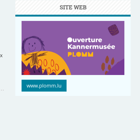
SITE WEB
ux
www.plomm.lu