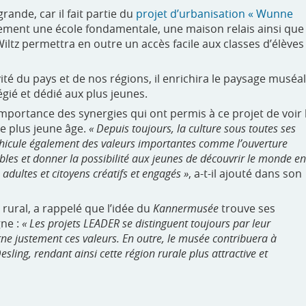
ande, car il fait partie du
projet d’urbanisation « Wunne
ement une école fondamentale, une maison relais ainsi que
Wiltz permettra en outre un accès facile aux classes d’élèves
té du pays et de nos régions, il enrichira le paysage muséal
légié et dédié aux plus jeunes.
l’importance des synergies qui ont permis à ce projet de voir 
le plus jeune âge.
« Depuis toujours, la culture sous toutes ses
 véhicule également des valeurs importantes comme l’ouverture
ssibles et donner la possibilité aux jeunes de découvrir le monde en
adultes et citoyens créatifs et engagés »
, a-t-il ajouté dans son
ural, a rappelé que l’idée du
Kannermusée
trouve ses
gne :
« Les projets LEADER se distinguent toujours par leur
rne justement ces valeurs. En outre, le musée contribuera à
Oesling, rendant ainsi cette région rurale plus attractive et