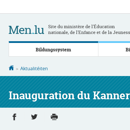
Bei
Aller
den
au
Inhalt
contenu
Site du ministère de l'Éducation
nationale, de l'Enfance et de la Jeunes
Bildungssystem
B
Startsäit
Aktualitéiten
Inauguration du Kanne
Partager sur Facebook
Partager sur Twitter
Imprimer
- nouvelle fenêtre
- nouvelle fenêtre