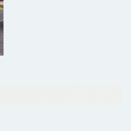
Daniel Strecker, président Kannerhaus Wooltz a.s.b.l. , lors de l’ouverture 
©Michel Logeling | brainplug