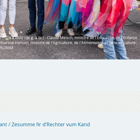
2024 à Wiltz (de g. à dr.) : Claude Meisch, ministre de l'Éducation, de l'Enfance
rtine Hansen, ministre de l'Agriculture, de l'Alimentation et de la Viticulture ;
ée PLOMM
enfant / Zesumme fir d’Rechter vum Kand