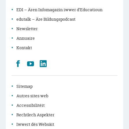
EDI – Ären Infomagazin iwwer d’Educatioun
edutalk – Äre Bildungspodcast
Newsletter
Annuaire
Kontakt
Retrouvez
Youtube
LinkedIn
nous
sur
Facebook
Sitemap
Autres sites web
Accessibilitéit
Rechtlech Aspekter
Iwwert dës Websäit