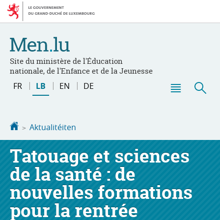
Bei
Aller
den
au
Inhalt
contenu
Site du ministère de l'Éducation
nationale, de l'Enfance et de la Jeunesse
Changer
FR
LB
EN
DE
de
Menu
Sic
langue
principal
Startsäit
Aktualitéiten
Tatouage et sciences
de la santé : de
nouvelles formations
pour la rentrée