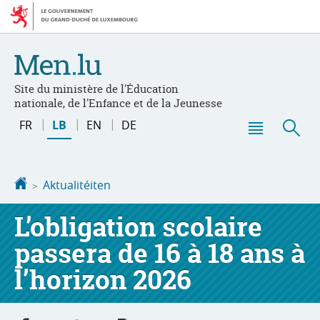
Bei
Aller
den
au
Inhalt
contenu
Site du ministère de l'Éducation
nationale, de l'Enfance et de la Jeunesse
Changer
FR
LB
EN
DE
de
Menu
Sic
langue
principal
Startsäit
Aktualitéiten
L’obligation scolaire
passera de 16 à 18 ans à
l’horizon 2026