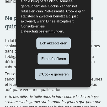
leur contrat de travail.
sinn a keng perséinlech Donnéeë
gebrauchen; dës Cookië kënnen net
refuséiert ginn. Net-essentiel Cookië gi fir
Ne pas perdre de vue les jeunes
statistesch Zwecker benotzt a gi just
aktivéiert, wann Dir se akzeptéiert.
quittant le système scolaire
Consultéiert eis
Dateschutzbestëmmungen
.
La loi introduit le contrôle régulier de l’obligation
Ech akzeptéieren
scolaire par l’Etat, qui prend la relève des communes
dans cette mission. En cas de non-respect de
l’obligation scolaire, une série de démarches sera
Ech refuséieren
déclenchée pouvant aboutir à une information du
tribunal de jeunesse.
Toutefois, ces démarches ne sont pas suivies de
D'Cookië geréieren
sanctions pénales. L’objectif est de soutenir les jeunes
et leurs familles dans la recherche de la voie la plus
adéquate vers une qualification.
« Un des défis de taille dans la lutte contre le décrochage
scolaire est de garder sur le radar les jeunes qui, pour une
raison ou une autre tournent le dos au système scolaire.