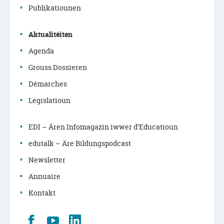
de
Publikatiounen
navigation
Aktualitéiten
principale
Agenda
Grouss Dossieren
Démarches
Legislatioun
EDI – Ären Infomagazin iwwer d’Educatioun
edutalk – Äre Bildungspodcast
Newsletter
Annuaire
Kontakt
Retrouvez
Youtube
LinkedIn