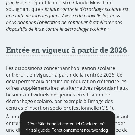
fragile »
, se réjouit le ministre Claude Meisch en
soulignant que
« la lutte contre le décrochage scolaire est
une lutte de tous les jours. Avec cette nouvelle loi, nous
nous donnons l’obligation de continuer à améliorer nos
dispositifs de lutte contre le décrochage scolaire »
.
Entrée en vigueur à partir de 2026
Les dispositions concernant l’obligation scolaire
entreront en vigueur à partir de la rentrée 2026. Ce
délai permet aux acteurs de l’éducation d’étendre les
offres supplémentaires et alternatives répondant aux
besoins individuels des jeunes en situation de
décrochage scolaire, par exemple à l’image des
centres d’insertion socio-professionnelle (CISP).
À noter que les mineurs d’au moins 16 ans souhaitant
entrer dans le monde du travail pourront demander
Dëse Site benotzt essentiel Cookien, déi
une dispense de l’obligation scolaire pour la durée de
fir säi gudde Fonctionnement noutwendeg