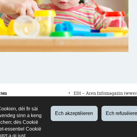
iten
EDI – Ären Infomagazin iwwer
d’Educatioun
edutalk – Äre Bildungspodcast
okien, déi fir säi
ossieren
Ech akzeptéieren
Ech refuséier
wendeg sinn a keng
Newsletter
chen; dës Cookië
es
Annuaire
et-essentiel Cookië
oun
tzt a gi just