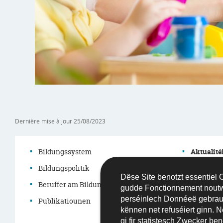
Dernière mise à jour
25/08/2023
Bildungssystem
Aktualité
Bildungspolitik
Agenda
Dëse Site benotzt essentiel Co
Menu
Beruffer am Bildungssystem
Grouss D
gudde Fonctionnement nout
perséinlech Donnéeë gebrau
de
Publikatiounen
Démarch
kënnen net refuséiert ginn. N
Legislati
gi fir statistesch Zwecker beno