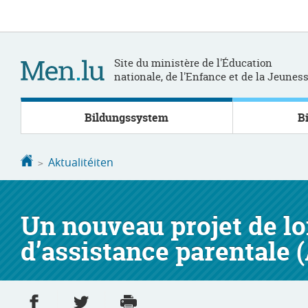
Bei
Aller
den
au
Inhalt
contenu
Site du ministère de l'Éducation
nationale, de l'Enfance et de la Jeunes
Bildungssystem
B
Startsäit
Aktualitéiten
Un nouveau projet de loi
d’assistance parentale 
Partager sur Facebook
Partager sur Twitter
Imprimer
- nouvelle fenêtre
- nouvelle fenêtre