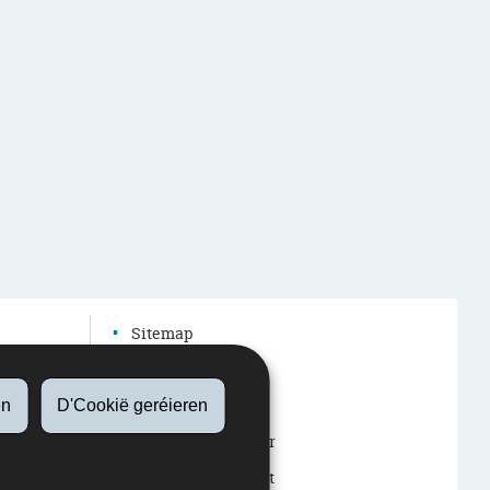
Sitemap
Autres sites web
Accessibilitéit
en
D'Cookië geréieren
Rechtlech Aspekter
Iwwert dës Websäit