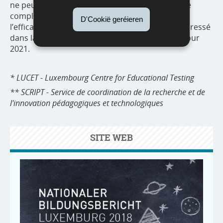
ne peut par conséquent pas fournir une analyse
complète de leur impact. Un premier bilan de
D'Cookië geréieren
l’efficacité des réformes engagées pourra être dressé
dans la prochaine édition du rapport, prévue pour
2021.
* LUCET - Luxembourg Centre for Educational Testing
** SCRIPT - Service de coordination de la recherche et de
l'innovation pédagogiques et technologiques
SITE WEB