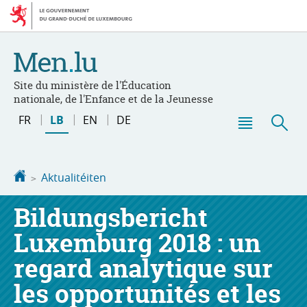
Bei
Aller
den
au
Inhalt
contenu
Site du ministère de l'Éducation
nationale, de l'Enfance et de la Jeunesse
Changer
FR
LB
EN
DE
de
Menu
Sic
langue
principal
Startsäit
Aktualitéiten
Bildungsbericht
Luxemburg 2018 : un
regard analytique sur
les opportunités et les