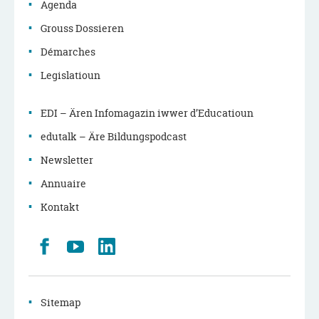
principale
Agenda
Grouss Dossieren
Démarches
Legislatioun
EDI – Ären Infomagazin iwwer d’Educatioun
edutalk – Äre Bildungspodcast
Newsletter
Annuaire
Kontakt
Retrouvez
Youtube
LinkedIn
nous
sur
Facebook
Sitemap