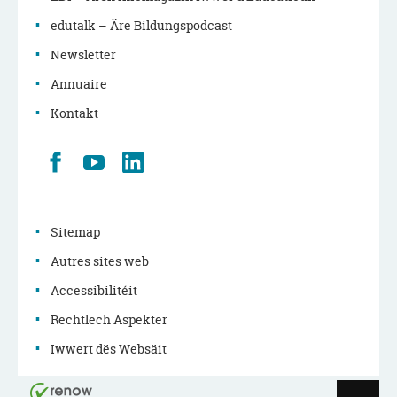
edutalk – Äre Bildungspodcast
Newsletter
Annuaire
Kontakt
Retrouvez
Youtube
LinkedIn
nous
sur
Facebook
Sitemap
Autres sites web
Accessibilitéit
Rechtlech Aspekter
Iwwert dës Websäit
Haut