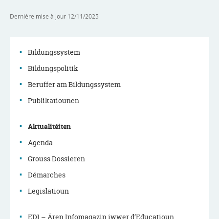
Dernière mise à jour
12/11/2025
Bildungssystem
Bildungspolitik
Menu
Beruffer am Bildungssystem
de
Publikatiounen
navigation
Aktualitéiten
principale
Agenda
Grouss Dossieren
Démarches
Legislatioun
EDI – Ären Infomagazin iwwer d’Educatioun