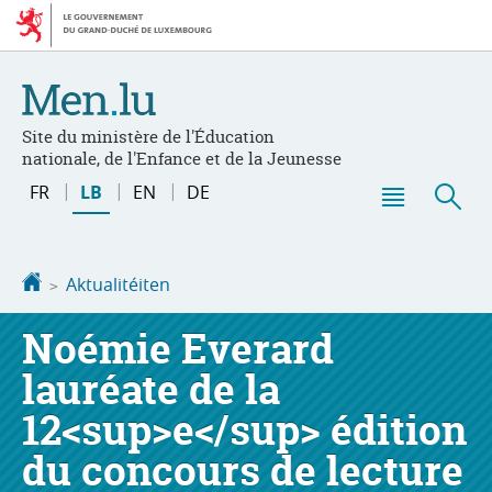
Bei
Aller
den
au
Inhalt
contenu
Site du ministère de l'Éducation
nationale, de l'Enfance et de la Jeunesse
Changer
FR
LB
EN
DE
de
Menu
Sic
langue
principal
Startsäit
Aktualitéiten
Noémie Everard
lauréate de la
12<sup>e</sup> édition
du concours de lecture