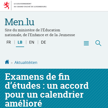
Bei
Aller
den
au
Inhalt
contenu
Site du ministère de l'Éducation
nationale, de l'Enfance et de la Jeunesse
Changer
FR
LB
EN
DE
de
Menu
Sic
langue
principal
Startsäit
Aktualitéiten
Examens de fin
d’études : un accord
pour un calendrier
amélioré