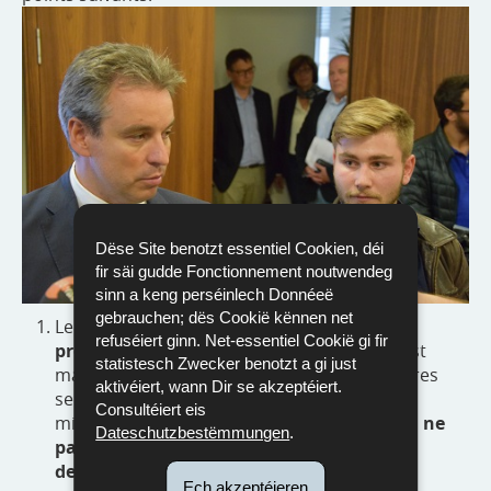
Dëse Site benotzt essentiel Cookien, déi
fir säi gudde Fonctionnement noutwendeg
sinn a keng perséinlech Donnéeë
gebrauchen; dës Cookië kënnen net
Le calendrier des
épreuves orales sans
refuséiert ginn. Net-essentiel Cookië gi fir
préparation
, tel qu’initialement proposé, est
statistesch Zwecker benotzt a gi just
maintenu. Elles auront lieu les deux premières
aktivéiert, wann Dir se akzeptéiert.
semaines après les vacances de Pâques. Le
Consultéiert eis
ministère invitera les directions des lycées à
ne
Dateschutzbestëmmungen
.
pas organiser pendant cette période des
devoirs en classe
qui nécessiteraient une
Ech akzeptéieren