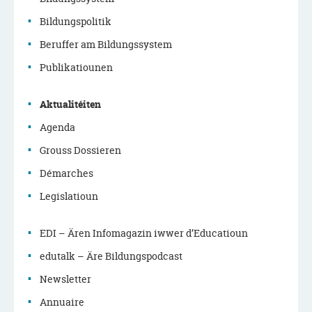
Bildungspolitik
Menu
Beruffer am Bildungssystem
de
Publikatiounen
navigation
Aktualitéiten
principale
Agenda
Grouss Dossieren
Démarches
Legislatioun
EDI – Ären Infomagazin iwwer d’Educatioun
edutalk – Äre Bildungspodcast
Newsletter
Annuaire