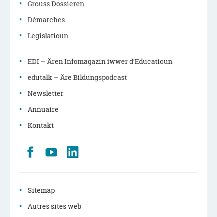
Grouss Dossieren
Démarches
Legislatioun
EDI – Ären Infomagazin iwwer d’Educatioun
edutalk – Äre Bildungspodcast
Newsletter
Annuaire
Kontakt
Retrouvez
Youtube
LinkedIn
nous
sur
Facebook
Sitemap
Autres sites web