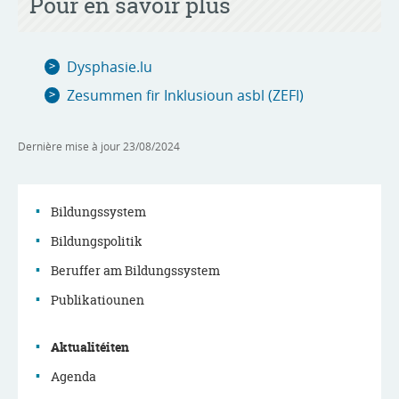
Pour en savoir plus
Dysphasie.lu
Zesummen fir Inklusioun asbl (ZEFI)
Dernière mise à jour
23/08/2024
Bildungssystem
Bildungspolitik
Menu
Beruffer am Bildungssystem
de
Publikatiounen
navigation
Aktualitéiten
principale
Agenda