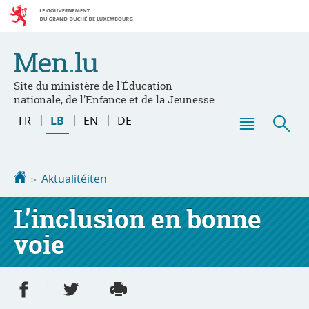
Bei
Aller
den
au
Inhalt
contenu
Site du ministère de l'Éducation
nationale, de l'Enfance et de la Jeunesse
Changer
FR
LB
EN
DE
de
Menu
Sic
langue
principal
Startsäit
Aktualitéiten
L’inclusion en bonne
voie
Partager sur Facebook
Partager sur Twitter
Imprimer
- nouvelle fenêtre
- nouvelle fenêtre