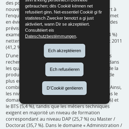
des postes pouvant être considérés comme
gebrauchen; dës Cookië kënnen net
nouvellement créés. La comparaison par rapport à
refuséiert ginn. Net-essentiel Cookië gi fir
l’enquête 2013 incite à l'optimisme en ce qu’elle met
statistesch Zwecker benotzt a gi just
en évidence une augmentation non négligeable des
aktivéiert, wann Dir se akzeptéiert.
prévisions d’embauche dans les secteurs sous
Consultéiert eis
examen, avec un pourcentage de créations (58,4 %)
Dateschutzbestëmmungen
.
nettement plus important qu’en 2013 (38,0 %) et 2011
(41,2 %).
Ech akzeptéieren
D’une façon générale, on constate que les profils
recherchés se situent principalement (84,95 %) dans
les qualifications techniques et les professions de la
Ech refuséieren
production et que les entreprises s’intéressent de
plus en plus aux
formations dites « duales »
,
combinant formation en école et en entreprise. Ainsi,
D'Cookië geréieren
les niveaux de formation les plus demandés dans le
domaine de la « Production » sont le DAP (79,5 %) et
le BTS (5,4 %), tandis que les métiers techniques
exigent en majorité un niveau de formation
correspondant au niveau DAP (25,7 %) ou Master /
Doctorat (35,7 %). Dans le domaine « Administration /