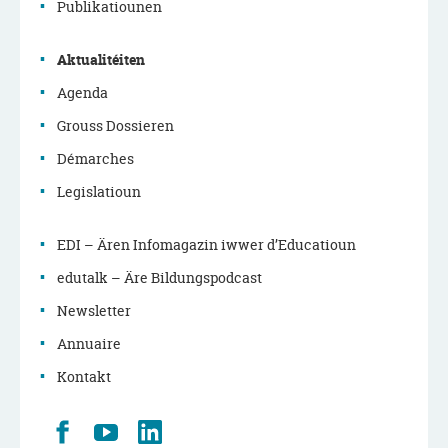
de
Publikatiounen
navigation
Aktualitéiten
principale
Agenda
Grouss Dossieren
Démarches
Legislatioun
EDI – Ären Infomagazin iwwer d’Educatioun
edutalk – Äre Bildungspodcast
Newsletter
Annuaire
Kontakt
Retrouvez
Youtube
LinkedIn
nous