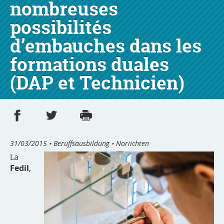
nombreuses
possibilités
d’embauches dans les
formations duales
(DAP et Technicien)
Partager sur Facebook
Partager sur Twitter
Imprimer
- nouvelle fenêtre
- nouvelle fenêtre
31/03/2015
• Beruffsausbildung • Noriichten
La
Fedil
,