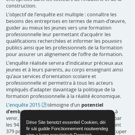
construction.
L’objectif de l’enquête est multiple : connaître les
besoins des entreprises en termes de main-d’œuvre,
guider au mieux les jeunes vers une formation
professionnelle leur permettant d’acquérir les
qualifications recherchées et informer les pouvoirs
publics ainsi que les professionnels de la formation
pour assurer un alignement de l’offre de formation.
L’enquête réalisée servira d’indicateur précieux aux
jeunes et à leurs parents, au corps enseignant ainsi
qu’aux services d’orientation scolaire et
professionnelle et permettra à tous les acteurs
impliqués d’adapter davantage la politique de la
formation professionnelle à la réalité économique.
L’enquête 2015
témoigne d’un
potentiel
d’embauches important
dans les deux années à
venir, avec un total de 910 embauches prévues par
Dëse Site benotzt essentiel Cookien, déi
les 94 entreprises ayant participé à l’enquête, dont
fir säi gudde Fonctionnement noutwendeg
379 pour remplacer des départs et 531 pour occuper
sinn a keng perséinlech Donnéeë