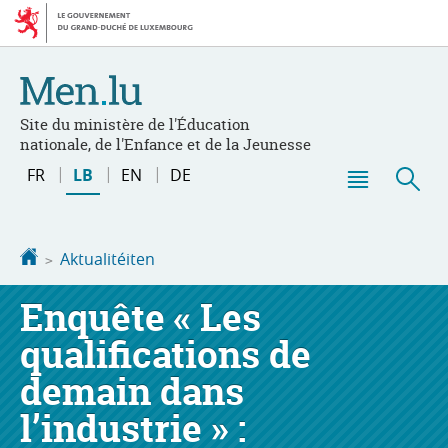
Bei
Aller
den
au
Inhalt
contenu
Site du ministère de l'Éducation
nationale, de l'Enfance et de la Jeunesse
Changer
FR
LB
EN
DE
de
Menu
Sic
langue
principal
Startsäit
Aktualitéiten
Enquête « Les
qualifications de
demain dans
l’industrie » :