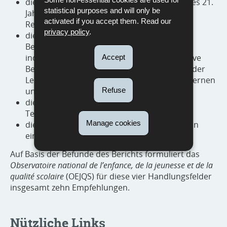
die Förderung der Schlüsselkompetenzen des 21.
statistical purposes and will only be
Jahrhunderts und die daraus abzuleitende
activated if you accept them. Read our
Reform der Lehrpläne;
privacy policy
.
die Weiterentwicklung von Unterrichts- und
Bewertungspraktiken hin zu stärker
individualisierten Ansätzen, welche eine aktive
Accept
Beteiligung sowie eine Eigenverantwortung der
Lernenden unterstützen, zu kooperativem Lernen
und zu formativer Leistungsbewertung;
Refuse
die pädagogische Integration digitaler
Technologien und Künstlicher Intelligenz;
Manage cookies
die Rolle und Unterstützung der Lehrkräfte in
einem sich wandelnden Bildungssystem.
Auf Basis der Befunde des Berichts formuliert das
Observatoire national de l’enfance, de la jeunesse et de la
qualité scolaire
(OEJQS) für diese vier Handlungsfelder
insgesamt zehn Empfehlungen.
Nützliche Links