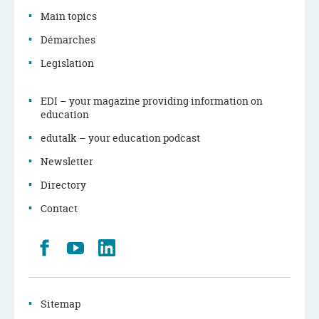
Main topics
Démarches
Legislation
EDI – your magazine providing information on
education
edutalk – your education podcast
Newsletter
Directory
Contact
Retrouvez
Youtube
LinkedIn
nous
sur
Facebook
Sitemap