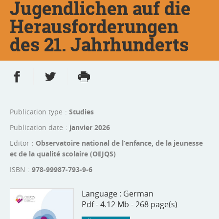
Jugendlichen auf die
Herausforderungen
des 21. Jahrhunderts
Share on Facebook
Share on Twitter
Print
- new window
- new window
Publication type
Studies
Publication date
janvier 2026
Editor
Observatoire national de l’enfance, de la jeunesse
et de la qualité scolaire (OEJQS)
ISBN
978-99987-793-9-6
Language :
German
Pdf - 4.12 Mb - 268 page(s)