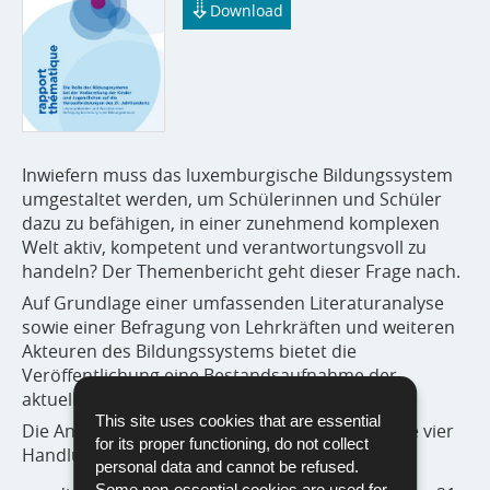
Download
Inwiefern muss das luxemburgische Bildungssystem
umgestaltet werden, um Schülerinnen und Schüler
dazu zu befähigen, in einer zunehmend komplexen
Welt aktiv, kompetent und verantwortungsvoll zu
handeln? Der Themenbericht geht dieser Frage nach.
Auf Grundlage einer umfassenden Literaturanalyse
sowie einer Befragung von Lehrkräften und weiteren
Akteuren des Bildungssystems bietet die
Veröffentlichung eine Bestandsaufnahme der
aktuellen Unterrichtskultur in Luxemburg.
This site uses cookies that are essential
Die Analyse des Berichts stützt sich auf folgende vier
for its proper functioning, do not collect
Handlungsfelder:
personal data and cannot be refused.
Some non-essential cookies are used for