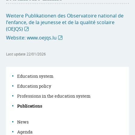
Weitere Publikationen des Observatoire national de
l’enfance, de la jeunesse et de la qualité scolaire
(OEJQS)
Website: www.oejqs.lu
Last update
22/01/2026
Education system
Education policy
Navigation
Professions in the education system
menu
Publications
News
Agenda