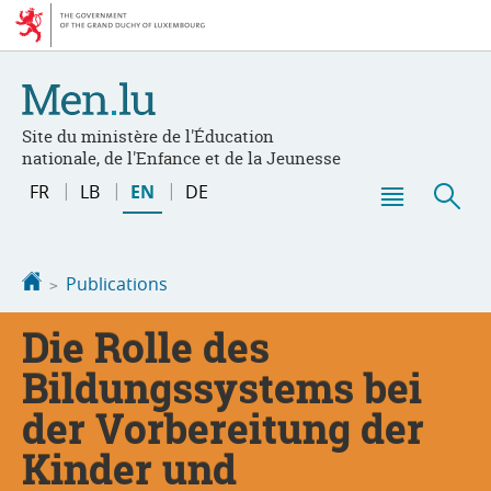
Go
Go
to
to
navigation
content
Site du ministère de l'Éducation
nationale, de l'Enfance et de la Jeunesse
Change
FR
LB
EN
DE
the
Menu
Sea
language
main
Homepage
Publications
Die Rolle des
Bildungssystems bei
der Vorbereitung der
Kinder und