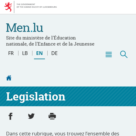
Go
Go
to
to
navigation
content
Site du ministère de l'Éducation
nationale, de l'Enfance et de la Jeunesse
Change
FR
LB
EN
DE
the
Menu
Sea
language
main
Homepage
Legislation
Share on Facebook
Share on Twitter
Print
- new window
- new window
Dans cette rubrique,
vous trouvez l’ensemble des