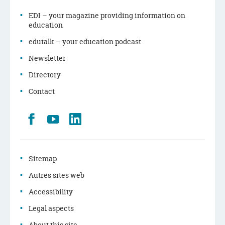
EDI – your magazine providing information on
education
edutalk – your education podcast
Newsletter
Directory
Contact
Retrouvez
Youtube
LinkedIn
nous
sur
Facebook
Sitemap
Autres sites web
Accessibility
Legal aspects
About this site