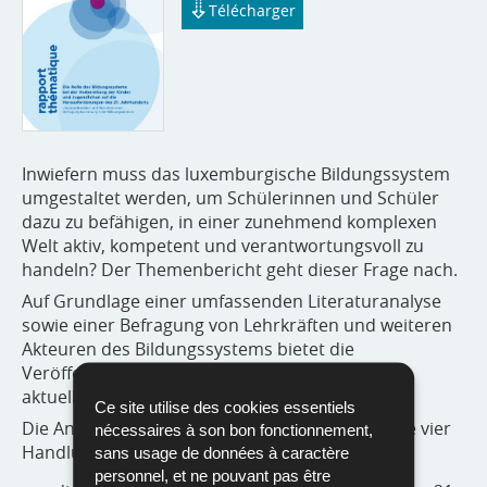
Télécharger
Inwiefern muss das luxemburgische Bildungssystem
umgestaltet werden, um Schülerinnen und Schüler
dazu zu befähigen, in einer zunehmend komplexen
Welt aktiv, kompetent und verantwortungsvoll zu
handeln? Der Themenbericht geht dieser Frage nach.
Auf Grundlage einer umfassenden Literaturanalyse
sowie einer Befragung von Lehrkräften und weiteren
Akteuren des Bildungssystems bietet die
Veröffentlichung eine Bestandsaufnahme der
aktuellen Unterrichtskultur in Luxemburg.
Ce site utilise des cookies essentiels
Die Analyse des Berichts stützt sich auf folgende vier
nécessaires à son bon fonctionnement,
Handlungsfelder:
sans usage de données à caractère
personnel, et ne pouvant pas être