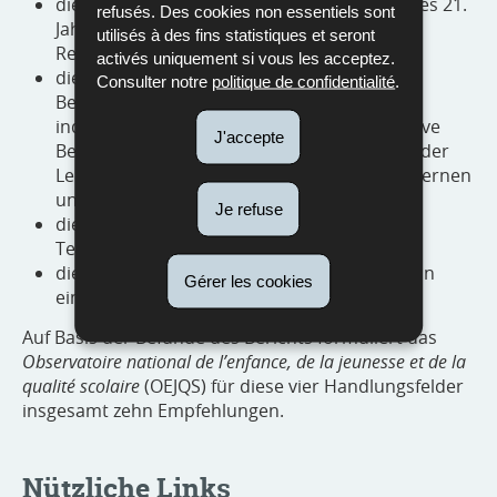
die Förderung der Schlüsselkompetenzen des 21.
refusés. Des cookies non essentiels sont
Jahrhunderts und die daraus abzuleitende
utilisés à des fins statistiques et seront
Reform der Lehrpläne;
activés uniquement si vous les acceptez.
die Weiterentwicklung von Unterrichts- und
Consulter notre
politique de confidentialité
.
Bewertungspraktiken hin zu stärker
individualisierten Ansätzen, welche eine aktive
J'accepte
Beteiligung sowie eine Eigenverantwortung der
Lernenden unterstützen, zu kooperativem Lernen
und zu formativer Leistungsbewertung;
Je refuse
die pädagogische Integration digitaler
Technologien und Künstlicher Intelligenz;
die Rolle und Unterstützung der Lehrkräfte in
Gérer les cookies
einem sich wandelnden Bildungssystem.
Auf Basis der Befunde des Berichts formuliert das
Observatoire national de l’enfance, de la jeunesse et de la
qualité scolaire
(OEJQS) für diese vier Handlungsfelder
insgesamt zehn Empfehlungen.
Nützliche Links