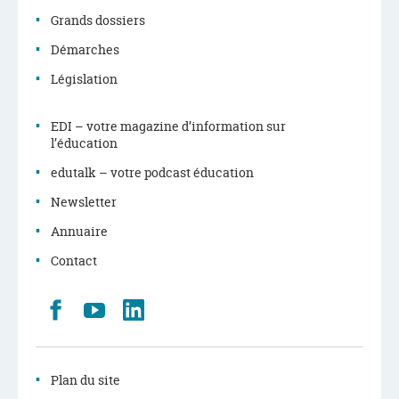
Grands dossiers
Démarches
Législation
EDI – votre magazine d’information sur
l’éducation
edutalk – votre podcast éducation
Newsletter
Annuaire
Contact
Retrouvez
Youtube
LinkedIn
nous
sur
Facebook
Plan du site