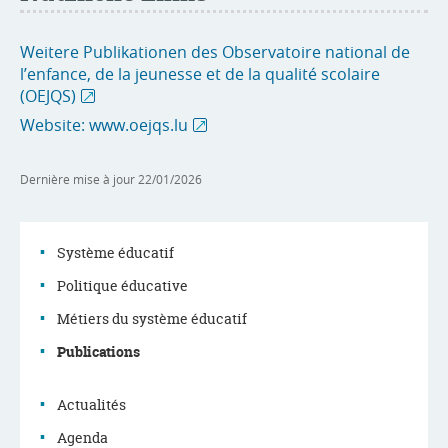
Weitere Publikationen des Observatoire national de
l’enfance, de la jeunesse et de la qualité scolaire
(OEJQS)
Website: www.oejqs.lu
Dernière mise à jour
22/01/2026
Système éducatif
Politique éducative
Menu
Métiers du système éducatif
de
Publications
navigation
Actualités
Agenda