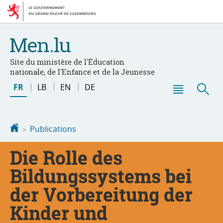
Aller
Aller
à
au
la
contenu
navigation
Site du ministère de l'Éducation
nationale, de l'Enfance et de la Jeunesse
Changer
FR
LB
EN
DE
de
Menu
Rec
langue
principal
Accueil
Publications
Die Rolle des
Bildungssystems bei
der Vorbereitung der
Kinder und