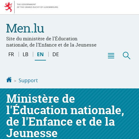
Go
Go
to
to
navigation
content
Site du ministère de l'Éducation
nationale, de l'Enfance et de la Jeunesse
Changer
FR
LB
EN
DE
de
Menu
Sea
langue
main
Homepage
Support
Ministère de
l'Éducation nationale,
de l'Enfance et de la
Jeunesse