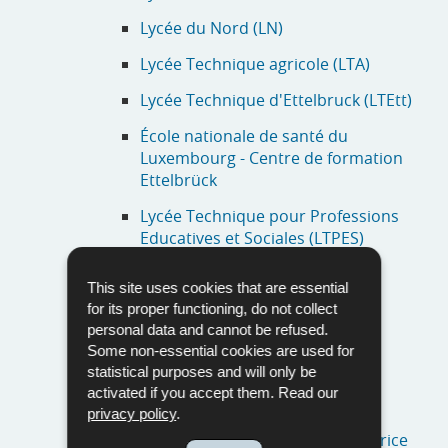
Lycée du Nord (LN)
Lycée Technique agricole (LTA)
Lycée Technique d'Ettelbruck (LTEtt)
École nationale de santé du
Luxembourg - Centre de formation
Ettelbrück
Lycée Technique pour Professions
Educatives et Sociales (LTPES)
Nordstad-Lycée (NOSL)
This site uses cookies that are essential
Lycées privés et internationaux
for its proper functioning, do not collect
personal data and cannot be refused.
Lycées privés appliquant le
Some non-essential cookies are used for
programme officiel du MENJE
statistical purposes and will only be
activated if you accept them. Read our
École Privée Fieldgen (EPF)
privacy policy
.
École Privée Marie-Consolatrice