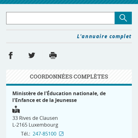
Rechercher
L'annuaire complet
Share on Facebook
Share on Twitter
Print
- new window
- new window
COORDONNÉES COMPLÈTES
Ministère de l'Éducation nationale, de
l'Enfance et de la Jeunesse
33 Rives de Clausen
L-2165
Luxembourg
Tél.:
247-85100